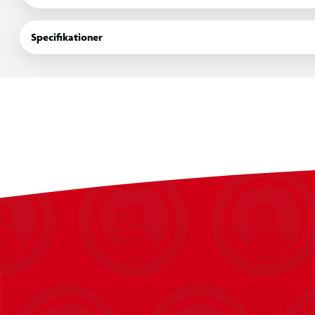
Sandkassen leveres inkl. 240 kg certificeret, siet og vasket san
samme.
Specifikationer
Den robuste konstruktion er fremstillet i 100 % PEFC-certificer
en moderne grå farve, som passer flot ind i haven. Den lave 
og ud af sandkassen.
Specifikationer
6-kantet sandkasse
Inkl. 240 kg certificeret, siet og vasket sandkassesand
Fremstillet i 100 % PEFC-certificeret fyrretræ
Grundmalet i grå
Lav højde for nem adgang