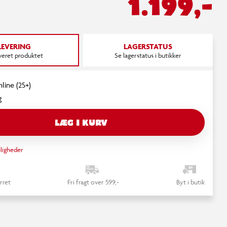
1.199,-
LEVERING
LAGERSTATUS
everet produktet
Se lagerstatus i butikker
nline (25+)
g
LÆG I KURV
ligheder
rret
Fri fragt over 599,-
Byt i butik