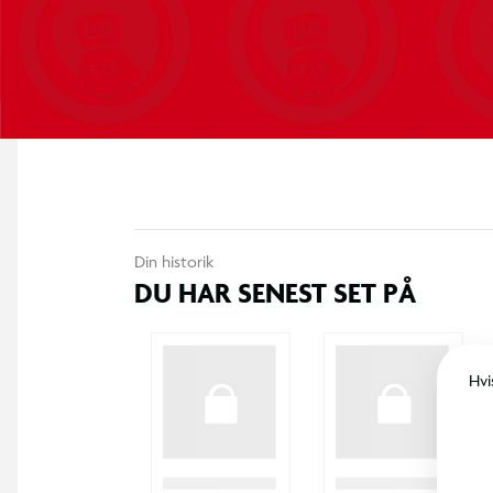
Robust konstruktion til udendørs brug
Velegnet til flere børn samtidig
Mål
Ca. 182 cm bred
Ca. 156 cm dyb
Din historik
DU HAR SENEST SET PÅ
Højde: ca. 20 cm
Hvi