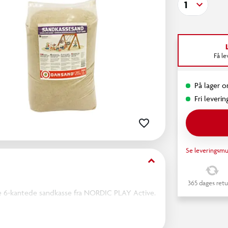
1
Få l
På lager o
Fri leverin
Se leveringsmu
keyboard_arrow_down
365 dages retu
e 6-kantede sandkasse fra NORDIC PLAY Active.
 sammen, bygge sandslotte og udfolde fantasien.