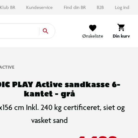
Klub BR
Kundeservice
Find din BR
B2B
Log ind
Ønskeliste
Din kurv
ACTIVE
IC PLAY Active sandkasse 6-
kantet - grå
x156 cm Inkl. 240 kg certificeret, siet og
vasket sand