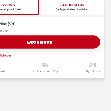
LEVERING
LAGERSTATUS
everet produktet
Se lagerstatus i butikker
nline (50+)
a 39,-
LÆG I KURV
ligheder
rret
Fri fragt over 599,-
Byt i butik