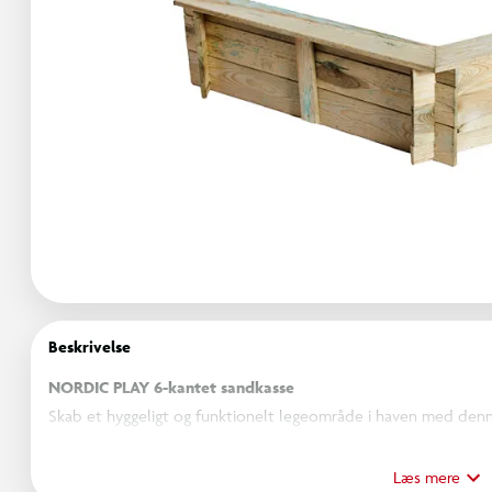
Beskrivelse
NORDIC PLAY 6-kantet sandkasse
Skab et hyggeligt og funktionelt legeområde i haven med den
Sandkassen er fremstillet i robust trykimprægneret fyrretræ, s
modstandsdygtighed over for vind og vejr.
Læs mere