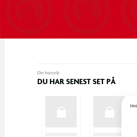
Minimal vedligeholdelse
Velegnet til leg og afslapning i haven
Mål
Bredde: 168 cm
Dybde: 140 cm
Din historik
DU HAR SENEST SET PÅ
Højde: 29 cm
Sidelængde: 82 cm
Hvi