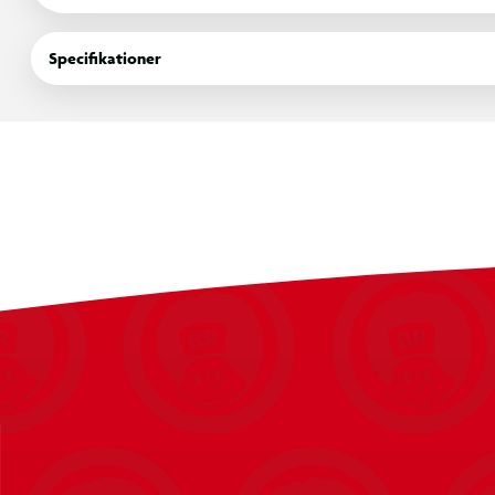
Den rummelige form giver god plads til leg, hvor børn kan bygg
Specifikationer
sammen. Det øverste bræt fungerer samtidig som bænk, hvilket 
sted til tilsyn under legen.
Sandkassen er designet til udendørs brug, er nem at samle og 
Specifikationer
6-kantet sandkasse
Fremstillet i trykimprægneret fyrretræ
Robust konstruktion til udendørs brug
Øverste bræt kan bruges som bænk
Nem montering