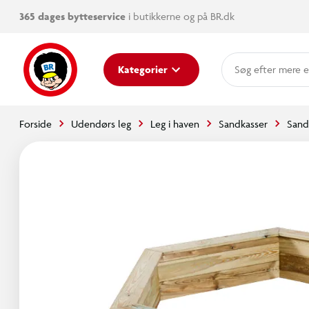
365 dages bytteservice
i butikkerne og på BR.dk
mere e
Kategorier
Forside
Udendørs leg
Leg i haven
Sandkasser
Sand