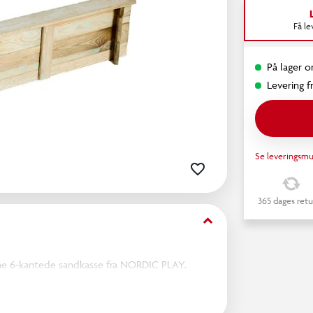
Få l
På lager o
Levering fr
Se leveringsmu
365 dages retu
keyboard_arrow_down
ne 6-kantede sandkasse fra NORDIC PLAY.
om sikrer høj holdbarhed og god