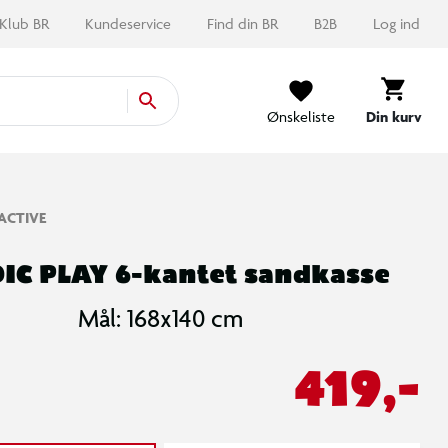
Klub BR
Kundeservice
Find din BR
B2B
Log ind
Ønskeliste
Din kurv
ACTIVE
IC PLAY 6-kantet sandkasse
Mål: 168x140 cm
419,-