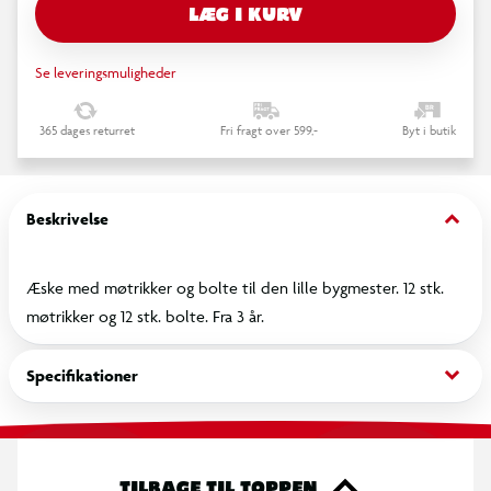
LÆG I KURV
Se leveringsmuligheder
365 dages returret
Fri fragt over 599,-
Byt i butik
keyboard_arrow_down
Beskrivelse
Æske med møtrikker og bolte til den lille bygmester. 12 stk.
møtrikker og 12 stk. bolte. Fra 3 år.
keyboard_arrow_down
Specifikationer
TILBAGE TIL TOPPEN