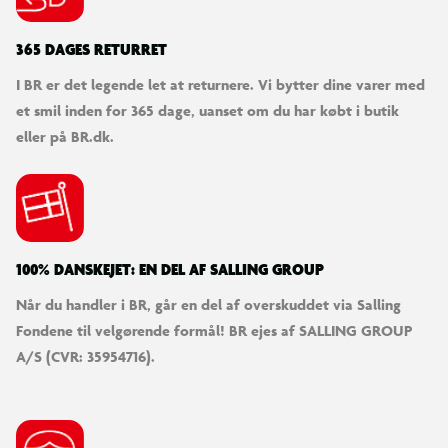
365 DAGES RETURRET
I BR er det legende let at returnere. Vi bytter dine varer med
et smil inden for 365 dage, uanset om du har købt i butik
eller på BR.dk.
100% DANSKEJET: EN DEL AF SALLING GROUP
Når du handler i BR, går en del af overskuddet via Salling
Fondene til velgørende formål! BR ejes af SALLING GROUP
A/S (CVR: 35954716).