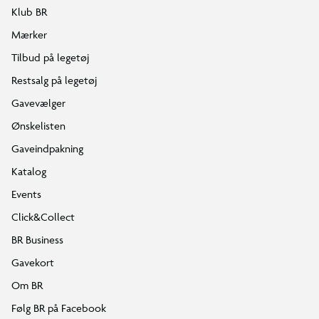
Klub BR
Mærker
Tilbud på legetøj
Restsalg på legetøj
Gavevælger
Ønskelisten
Gaveindpakning
Katalog
Events
Click&Collect
BR Business
Gavekort
Om BR
Følg BR på Facebook