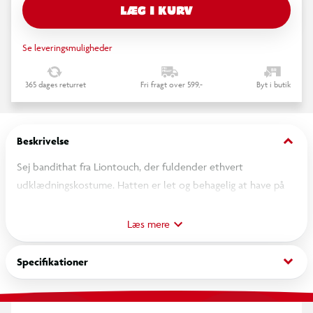
LÆG I KURV
Se leveringsmuligheder
365 dages returret
Fri fragt over 599,-
Byt i butik
keyboard_arrow_down
Beskrivelse
Sej bandithat fra Liontouch, der fuldender ethvert
udklædningskostume. Hatten er let og behagelig at have på
og indbyder til fantasifuld rolleleg. Perfekt til leg, fastelavn og
udklædning.
Læs mere
keyboard_arrow_down
Specifikationer