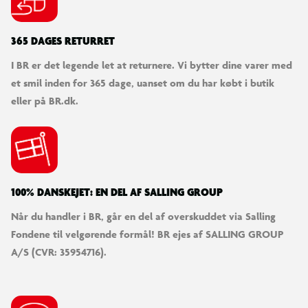
365 DAGES RETURRET
I BR er det legende let at returnere. Vi bytter dine varer med
et smil inden for 365 dage, uanset om du har købt i butik
eller på BR.dk.
100% DANSKEJET: EN DEL AF SALLING GROUP
Når du handler i BR, går en del af overskuddet via Salling
Fondene til velgørende formål! BR ejes af SALLING GROUP
A/S (CVR: 35954716).