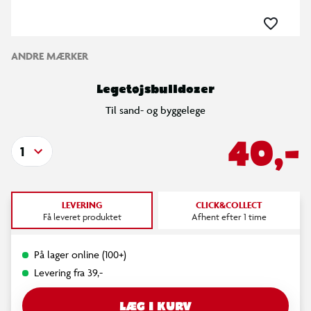
ANDRE MÆRKER
Legetøjsbulldozer
Til sand- og byggelege
40,-
1
LEVERING
CLICK&COLLECT
Få leveret produktet
Afhent efter 1 time
På lager online (100+)
Levering fra 39,-
LÆG I KURV