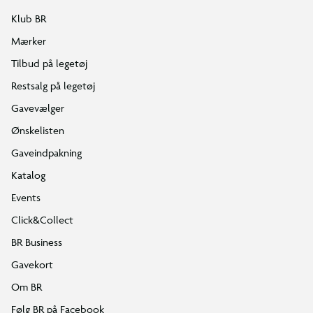
Klub BR
Mærker
Tilbud på legetøj
Restsalg på legetøj
Gavevælger
Ønskelisten
Gaveindpakning
Katalog
Events
Click&Collect
BR Business
Gavekort
Om BR
Følg BR på Facebook