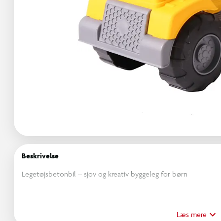
Beskrivelse
Legetøjsbetonbil – sjov og kreativ byggeleg for børn
Lad børnene tage styringen med denne legetøjsbetonbil, som er
udseende cementbil er ideel til sandkasse- eller byggelege, h
Læs mere