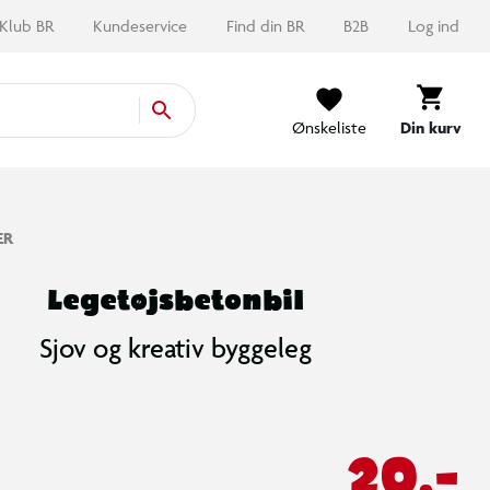
Klub BR
Kundeservice
Find din BR
B2B
Log ind
Ønskeliste
Din kurv
ER
Legetøjsbetonbil
Sjov og kreativ byggeleg
20,-