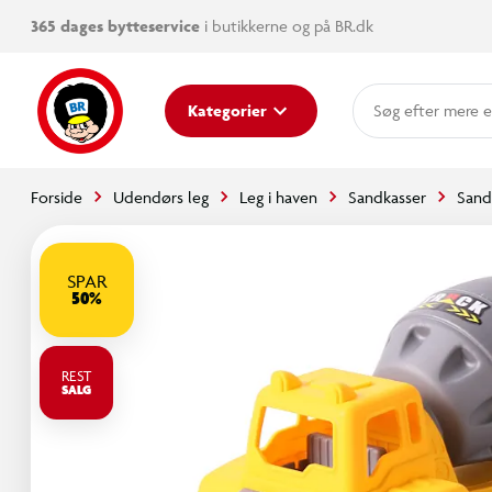
365 dages bytteservice
i butikkerne og på BR.dk
mere e
Kategorier
Forside
Udendørs leg
Leg i haven
Sandkasser
Sand
SPAR
50%
REST
SALG