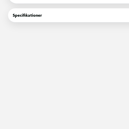
cement"" til deres byggeprojekter. Den robuste konstruktion sikre
leg.
Specifikationer