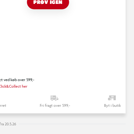
PRØV IGEN
ct ved køb over 599,-
lick&Collect her
rret
Fri fragt over 599,-
Byt i butik
ra 20.5.26