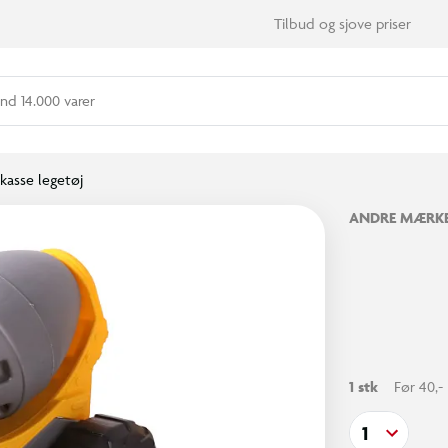
Tilbud og sjove priser
nd 14.000 varer
kasse legetøj
ANDRE MÆRK
1 stk
Før 40,-
1