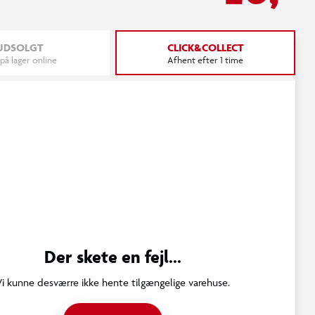
UDSOLGT
CLICK&COLLECT
 på lager online
Afhent efter 1 time
Der skete en fejl...
Vi kunne desværre ikke hente tilgængelige varehuse.