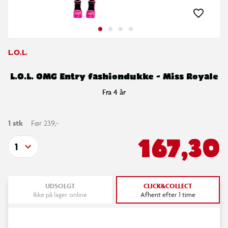
L.O.L.
L.O.L. OMG Entry fashiondukke - Miss Royale
Fra 4 år
1 stk
Før 239,-
167,30
1
UDSOLGT
CLICK&COLLECT
Ikke på lager online
Afhent efter 1 time