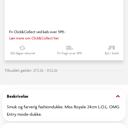
Fri Click&Collect ved køb over 599,-
Læs mere om Click&Collect her
365 dages returret
Fri fragt over 599,-
Byt i butik
Tilbuddet gælder: 27.5.26 - 31.12.26
keyboard_arrow_down
Beskrivelse
Smuk og farverig fashiondukke. Miss Royale 24cm L.O.L. OMG
Entry mode-dukke.