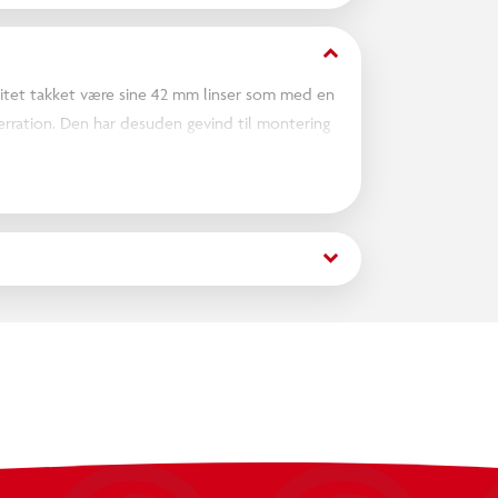
keyboard_arrow_down
alitet takket være sine 42 mm linser som med en
berration. Den har desuden gevind til montering
keyboard_arrow_down
rstørrelses sikre en fantastisk visuel oplevelse
fleksioner og kromatiske aberrationer hvilket
for øjnene.