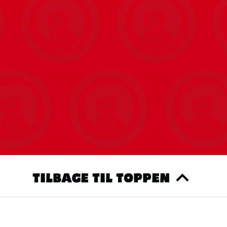
som gør anvendelsen mere komfortabel og
ikkerten dugfri er den forsynet med
 til transport og maksimal beskyttelse.
produktmediafanen nedenfor.
TILBAGE TIL TOPPEN