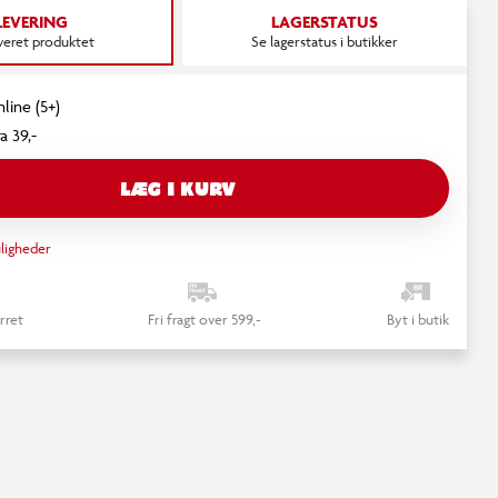
LEVERING
LAGERSTATUS
everet produktet
Se lagerstatus i butikker
line (5+)
a 39,-
LÆG I KURV
ligheder
rret
Fri fragt over 599,-
Byt i butik