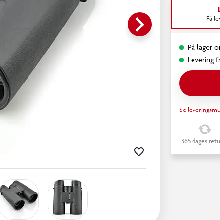
keyboard_arrow_right
Få l
På lager on
Levering fr
Se leveringsmu
365 dages retu