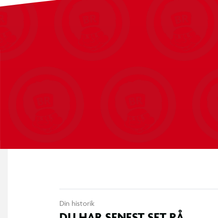
Kikkerten er også udrustet med justerbare gummiøjestykker 
skånende også for brugere der anvender briller. For at holde k
beskyttende linsedæksler og leveres desuden med en bæretaske
For mere information, se den pdf-filen der kan hentes under 
Din historik
DU HAR SENEST SET PÅ