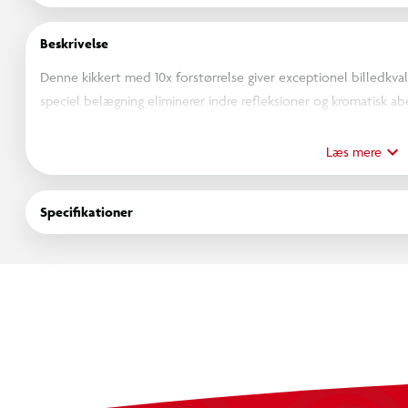
Beskrivelse
Denne kikkert med 10x forstørrelse giver exceptionel billedkv
speciel belægning eliminerer indre refleksioner og kromatisk a
på stativ.
Tagprisme
Læs mere
10x forstørrelse
42 mm linsediameter
Specifikationer
Synsfelt på 1000m: 94m
Centralt fokuseringshjul
KODAK BCS800-kikkerten giver exceptionel billedkvalitet. 10x fo
og linserne på 42 mm giver god lysstyrke.
Linserne i BCS800 har en speciel coatning som dæmper indre re
giver overlegen billedkvalitet og gør det mindre anstrengende 