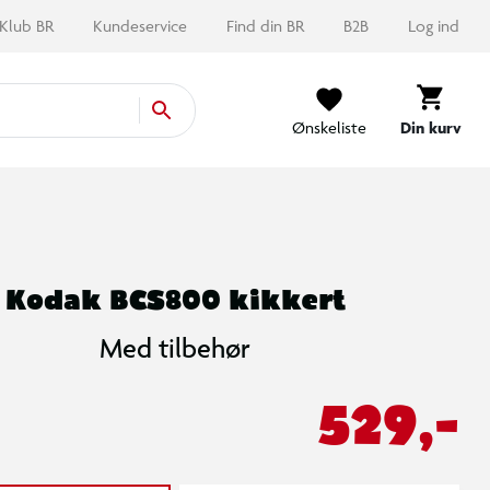
Klub BR
Kundeservice
Find din BR
B2B
Log ind
Ønskeliste
Din kurv
Kodak BCS800 kikkert
Med tilbehør
529,-