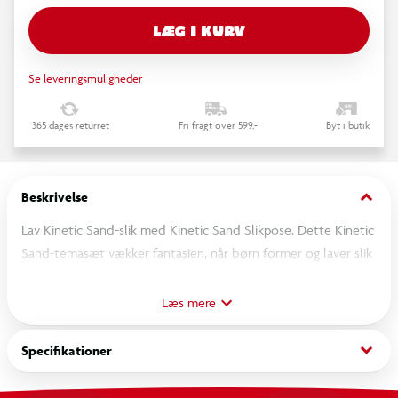
LÆG I KURV
Se leveringsmuligheder
365 dages returret
Fri fragt over 599,-
Byt i butik
keyboard_arrow_down
Beskrivelse
Lav Kinetic Sand-slik med Kinetic Sand Slikpose. Dette Kinetic
Sand-temasæt vækker fantasien, når børn former og laver slik
der ligner en vingummibamse. Med 85 g neonsand (farve
varierer – lilla, pink, grøn eller blå) og en slikform kan du forme
Læs mere
og lade sandet flyde for at bringe dine farverige slikfigurer til
live – og derefter knuse og lave nye igen. Bland neonsandet
keyboard_arrow_down
Specifikationer
med andre Slikpose-farver (sælges separat) for endnu flere
kreative muligheder. The One and Only Kinetic Sand er lavet