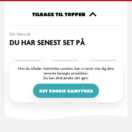
af naturligt sand, der klæber til sig selv for nem oprydning. Leg
igen og igen og lad sandet flyde — det er så tilfredsstillende.
TILBAGE TIL TOPPEN
Som et alternativ til modellervoks er Kinetic Sand en
velkommen tilføjelse til sansebakken, sansebordet eller
Din historik
aktivitetstid. Tag Kinetic Sand Slikpose med hjem og lav dine
DU HAR SENEST SET PÅ
egne neonslikfigurer.
OBS! Varen er assorteret, og en bestemt variant kan ikke
garanteres.
Hvis du tillader statistiske cookies, kan vi nemt vise dig dine
seneste besøgte produkter.
Du kan altid ændre det igen.
RET COOKIE SAMTYKKE