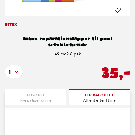
INTEX
Intex reparationslapper til pool
selvklæbende
49 cm2 6-pak
35,-
1
UDSOLGT
CLICK&COLLECT
Ikke på lager online
Afhent efter 1 time