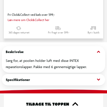
Fri Click&Collect ved køb over 599,-
Læs mere om Click&Collect her
365 dages returret
Fri fragt over 599,-
Byt i butik
keyboard_arrow_down
Beskrivelse
Sørg for, at poolen holder luft med disse INTEX
reparationslapper. Pakke med 6 gennemsigtige lapper.
keyboard_arrow_down
Specifikationer
TILBAGE TIL TOPPEN