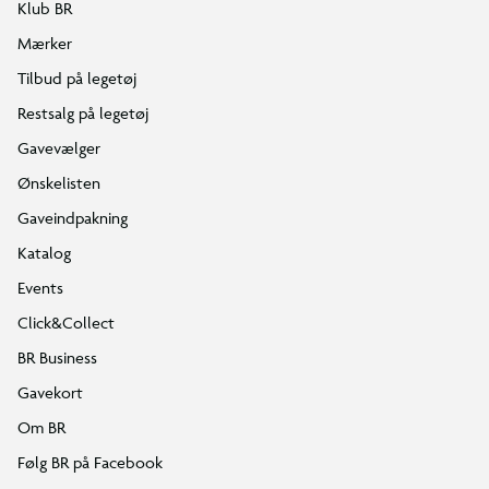
Klub BR
Mærker
Tilbud på legetøj
Restsalg på legetøj
Gavevælger
Ønskelisten
Gaveindpakning
Katalog
Events
Click&Collect
BR Business
Gavekort
Om BR
Følg BR på Facebook