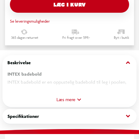
LÆG I KURV
Se leveringsmuligheder
365 dages returret
Fri fragt over 599,-
Byt i butik
keyboard_arrow_down
Beskrivelse
INTEX badebold
INTEX badebold er en oppustelig badebold til leg i poolen,
ved stranden eller i haven. Bolden kan bruges til kast, spil og
andre aktiviteter i vandet.
Læs mere
Badebolden pustes op gennem ventilen og kan nemt tages
keyboard_arrow_down
Specifikationer
med til vandaktiviteter. Den store størrelse gør den velegnet
til leg både i og uden for vandet.