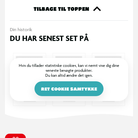
Specifikationer
TILBAGE TIL TOPPEN
Oppustelig badebold
Din historik
Diameter: 61 cm
DU HAR SENEST SET PÅ
Velegnet til pool og strand
Farver: hvid, blå, gul og pink
Hvis du tillader statistiske cookies, kan vi nemt vise dig dine
seneste besøgte produkter.
Du kan altid ændre det igen.
RET COOKIE SAMTYKKE