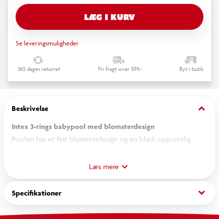
LÆG I KURV
Se leveringsmuligheder
365 dages returret
Fri fragt over 599,-
Byt i butik
keyboard_arrow_down
Beskrivelse
Intex 3-rings babypool med blomsterdesign
Poolen har et fint blomsterdesign og en blød, oppustelig
bund, som gør det behageligt og komfortabelt for barnet at
sidde og plaske i vandet.
Læs mere
Babypoolen måler 86 x 25 cm, når den er pustet op, og kan
rumme ca. 56 liter vand – perfekt til en kølende vandleg for
keyboard_arrow_down
Specifikationer
de mindste.
Der medfølger en reparationslap, så små huller eller