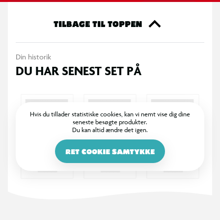
punkteringer let kan udbedres, og poolen kan bruges igen og
igen.
TILBAGE TIL TOPPEN
Velegnet til børn fra 1–3 år og skal altid anvendes under tæt
Din historik
opsyn af en voksen.
DU HAR SENEST SET PÅ
Specifikationer
Mål (oppustet): 86 x 25 cm
Hvis du tillader statistiske cookies, kan vi nemt vise dig dine
seneste besøgte produkter.
Du kan altid ændre det igen.
Kapacitet: ca. 56 liter vand
RET COOKIE SAMTYKKE
Blød, oppustelig bund for ekstra komfort
Inkl. reparationslap
Aldersanbefaling: 1–3 år (under voksenopsyn)