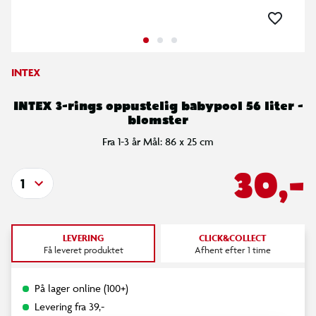
INTEX
INTEX 3-rings oppustelig babypool 56 liter -
blomster
Fra 1-3 år Mål: 86 x 25 cm
30,-
1
LEVERING
CLICK&COLLECT
Få leveret produktet
Afhent efter 1 time
På lager online (100+)
Levering fra 39,-