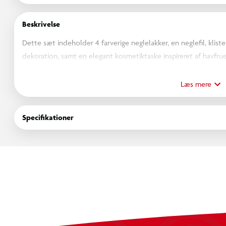
Beskrivelse
Dette sæt indeholder 4 farverige neglelakker, en neglefil, klis
dekoration, samt en elegant kosmetiktaske inspireret af havfruer
der vil have det sjovt med at skabe magiske designs, og føle si
Læs mere
Specifikationer