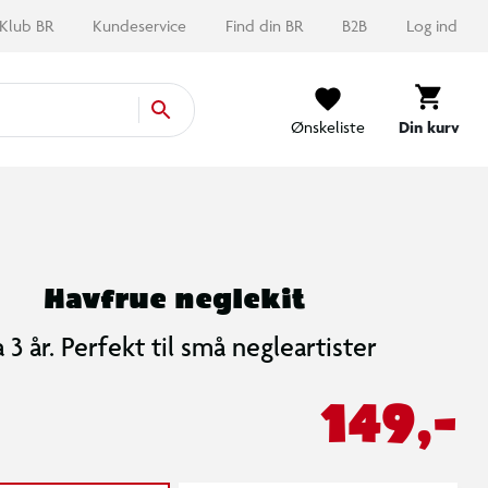
Klub BR
Kundeservice
Find din BR
B2B
Log ind
Ønskeliste
Din kurv
Havfrue neglekit
a 3 år. Perfekt til små negleartister
149,-