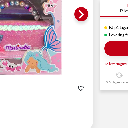
keyboard_arrow_right
Få l
Få på lager
Levering fr
Se leveringsmu
365 dages retu