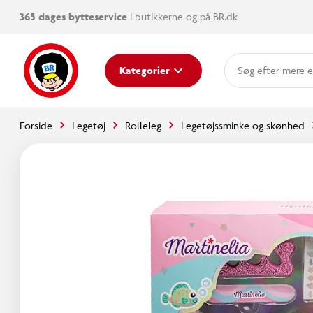
365 dages bytteservice
i butikkerne og på BR.dk
mere e
Kategorier
Forside
Legetøj
Rolleleg
Legetøjssminke og skønhed