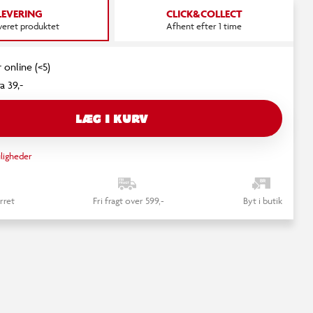
LEVERING
CLICK&COLLECT
everet produktet
Afhent efter 1 time
 online (<5)
a 39,-
LÆG I KURV
ligheder
rret
Fri fragt over 599,-
Byt i butik