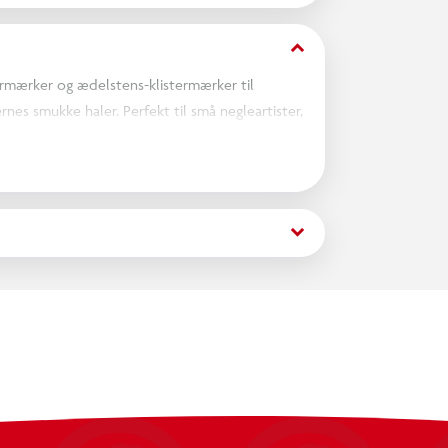
keyboard_arrow_down
termærker og ædelstens-klistermærker til
nes smukke haler. Perfekt til små negleartister,
g som ægte havfruer.
keyboard_arrow_down