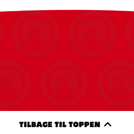
inge vigtige trin over. På hvert produkt findes
t specifikke produkt. Det minimerer fejl, sparer
l og mere sjov.
TILBAGE TIL TOPPEN