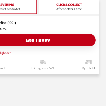
LEVERING
CLICK&COLLECT
everet produktet
Afhent efter 1 time
nline (100+)
a 39,-
LÆG I KURV
ligheder
rret
Fri fragt over 599,-
Byt i butik