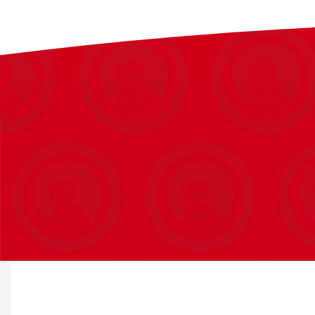
sted og justerer vandet i den korrekte rækkefølge – uden at spr
en QR kode, som viser en trin-for-trin videoguide til brug af de
tid og gør vandplejen overskuelig. Mindre gætværk, mindre bøv
Anvendelse:
Dosér efter anvisning på emballagen.
1 kg.