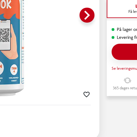
keyboard_arrow_right
Få l
På lager o
Levering fr
Se leveringsmu
365 dages retu