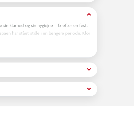
keyboard_arrow_down
 sin klarhed og sin hygiejne – fx efter en fest,
aen har stået stille i en længere periode. Klor
” vandet og få styr på bakterier, alger og
ynlige uklarheder i vandet.
keyboard_arrow_down
keyboard_arrow_down
 holde styr på processen. Du starter det rigtige