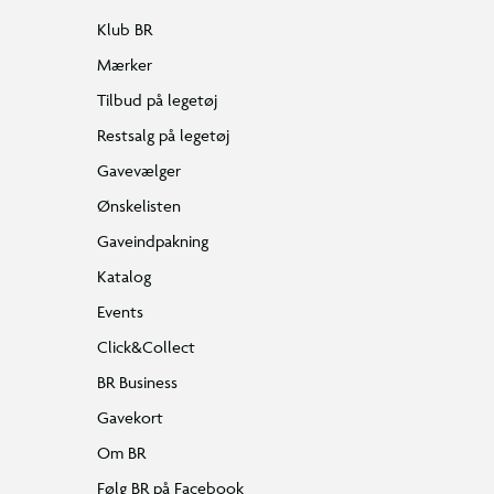
Klub BR
Mærker
Tilbud på legetøj
Restsalg på legetøj
Gavevælger
Ønskelisten
Gaveindpakning
Katalog
Events
Click&Collect
BR Business
Gavekort
Om BR
Følg BR på Facebook