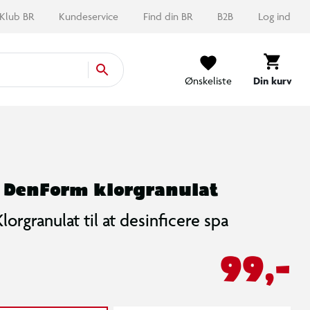
Klub BR
Kundeservice
Find din BR
B2B
Log ind
Ønskeliste
Din kurv
DenForm klorgranulat
Klorgranulat til at desinficere spa
99,-