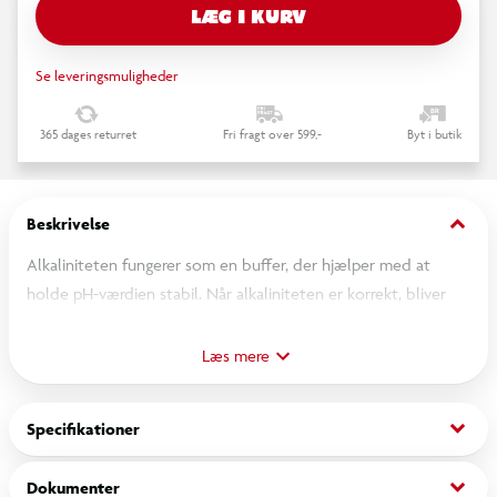
LÆG I KURV
Se leveringsmuligheder
365 dages returret
Fri fragt over 599,-
Byt i butik
keyboard_arrow_down
Beskrivelse
Alkaliniteten fungerer som en buffer, der hjælper med at
holde pH-værdien stabil. Når alkaliniteten er korrekt, bliver
pH-værdien langt nemmere at styre, og behovet for gentagne
justeringer reduceres markant. Alka Ned bruges, når
Læs mere
alkaliniteten er for høj. Ved at sænke alkaliniteten bringer du
vandet tilbage i et mere balanceret niveau, så resten af
keyboard_arrow_down
Specifikationer
vandplejen bliver nemmere.
keyboard_arrow_down
Dokumenter
Det gør Alka Ned: