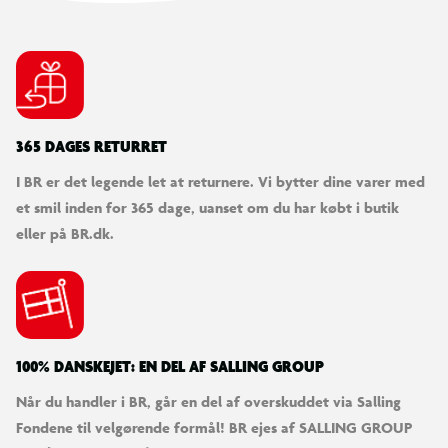
Dosér efter anvisning på emballagen. Alka Ned tilsættes
samlet i vandet. Pumper må ikke køre de første 3 timer efter
tilsætning.
1 kg.
365 DAGES RETURRET
I BR er det legende let at returnere. Vi bytter dine varer med
et smil inden for 365 dage, uanset om du har købt i butik
eller på BR.dk.
100% DANSKEJET: EN DEL AF SALLING GROUP
Når du handler i BR, går en del af overskuddet via Salling
Fondene til velgørende formål! BR ejes af SALLING GROUP