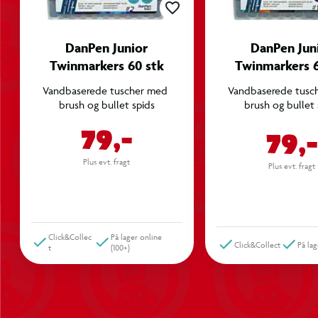
Farvekodede låg for nem farveidentifikation
Praktisk opbevaringsboks med rum til alle tuscher
DanPen Junior
DanPen Jun
Twinmarkers 60 stk
Twinmarkers 6
Vandbaserede tuscher med 
Vandbaserede tusch
brush og bullet spids
brush og bullet 
79,-
79,-
Plus evt. fragt
Plus evt. fragt
Click&Collec
På lager online
Click&Collect
På lag
t
(100+)