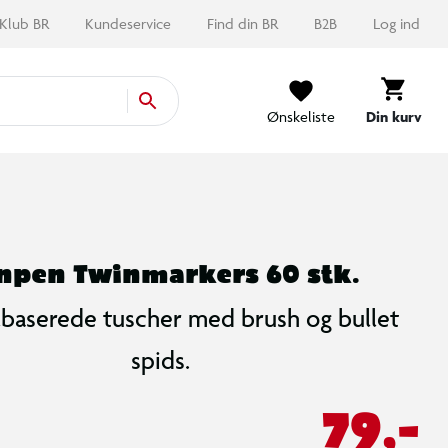
Klub BR
Kundeservice
Find din BR
B2B
Log ind
Ønskeliste
Din kurv
npen Twinmarkers 60 stk.
baserede tuscher med brush og bullet
spids.
79,-