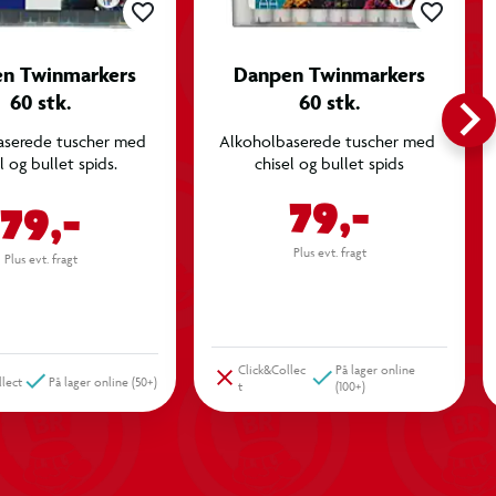
n Twinmarkers
Danpen Twinmarkers
keyboard_arrow_rig
60 stk.
60 stk.
serede tuscher med 
Alkoholbaserede tuscher med 
l og bullet spids.
chisel og bullet spids
79,-
79,-
Plus evt. fragt
Plus evt. fragt
Click&Collec
På lager online
llect
På lager online (50+)
t
(100+)