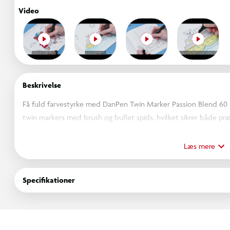
Video
Beskrivelse
Få fuld farvestyrke med DanPen Twin Marker Passion Blend 60 s
twin markers med brush og bullet spids, hvilket sikrer både præ
inspireret af varme røde, magenta- og lilla toner. Farverne pass
energi og kontrast.
Læs mere
De har et rundt, sort design med farvekodede låg. Det hele lev
Specifikationer
tuscher altid er organiseret og klar til brug, uanset om du arbej
Hver DanPen Twin Marker kombinerer to spidser i ét værktø
Fin bullet-tip: giver præcision og kontrol ved detaljer, l