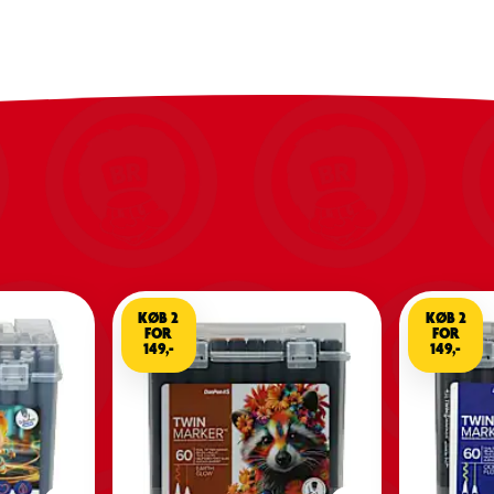
ver jævne overgange, bløde skygger og levende
vægelse.
æret mellem detaljeret tegnearbejde og store
KØB 2
KØB 2
FOR
FOR
149,-
149,-