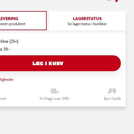
LEVERING
LAGERSTATUS
everet produktet
Se lagerstatus i butikker
nline (25+)
a 39,-
LÆG I KURV
ligheder
rret
Fri fragt over 599,-
Byt i butik