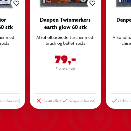
ior
Danpen Twinmarkers
Danpe
0 stk
earth glow 60 stk
er med 
Alkoholbaserede tuscher med 
Alkoholba
spids
brush og bullet spids
chise
79,-
Plus evt. fragt
er online (50+)
Click&Collect
På lager online (5+)
Click&Co