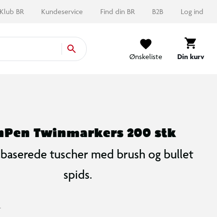
Klub BR
Kundeservice
Find din BR
B2B
Log ind
Ønskeliste
Din kurv
nPen Twinmarkers 200 stk
baserede tuscher med brush og bullet
spids.
-