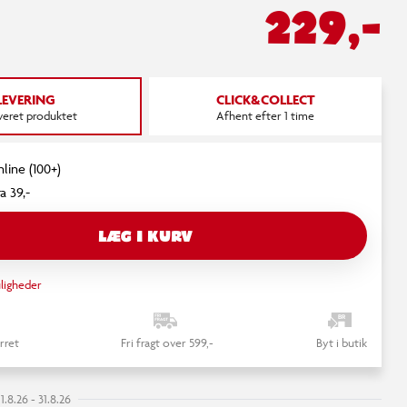
229,-
LEVERING
CLICK&COLLECT
everet produktet
Afhent efter 1 time
nline (100+)
a 39,-
LÆG I KURV
ligheder
rret
Fri fragt over 599,-
Byt i butik
.8.26 - 31.8.26