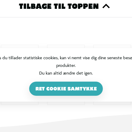
TILBAGE TIL TOPPEN
e projekter
heder i ét samlet sæt – perfekt til både
s du tillader statistiske cookies, kan vi nemt vise dig dine seneste bes
produkter.
Du kan altid ændre det igen.
RET COOKIE SAMTYKKE