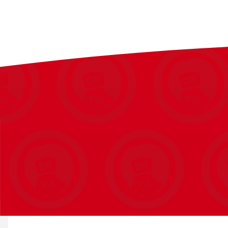
detaljer og tekniske tegninger.
Med hele 200 farver får du et komplet udvalg af nuancer – fra 
alkoholbaserede farver tørrer hurtigt, giver et jævnt farvelag 
sort med farvekodede låg, så du let kan finde præcis den farve,
taske med lynlås, der både beskytter og organiserer dine marke
Egenskaber:
200 professionelle farver
Brush-tip til bløde overgange og dynamiske strøg
Bullet-tip til præcision og detaljer
Alkoholbaseret blæk for hurtig tørring og skarpe farver