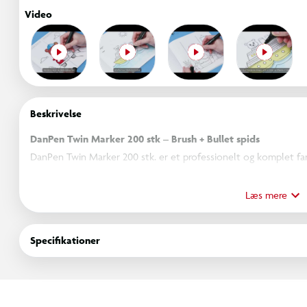
Video
Beskrivelse
DanPen Twin Marker 200 stk – Brush + Bullet spids
DanPen Twin Marker 200 stk. er et professionelt og komplet far
sted. De alkoholbaserede markere er udstyret med to forskellig
præcist – uanset om du tegner illustrationer, laver skitser, ar
Læs mere
Hver marker har to typer tips, som hver især giver forskellige k
Specifikationer
Blød brush-tip:
giver naturlige, pensellignende strøg og
skygger, dybde og illustrationer med bevægelse.
Fin bullet-tip:
sikrer præcise linjer, konturer og detaljer