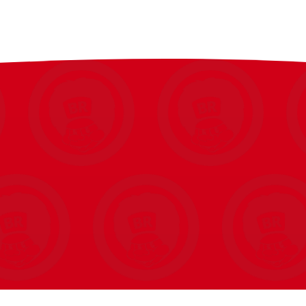
lyse pasteller til dybe, mættede toner. De
og minimerer udtværing. Markerne er designet i
 du skal bruge. Sættet leveres i en sort stof-
re.