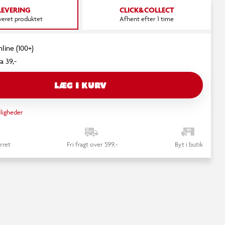
LEVERING
CLICK&COLLECT
everet produktet
Afhent efter 1 time
nline (100+)
a 39,-
LÆG I KURV
ligheder
rret
Fri fragt over 599,-
Byt i butik