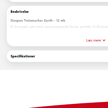
Beskrivelse
Danpen Twinmarker Earth – 12 stk
Et kompakt sæt med naturinspirerede farver, perfekt til illustr
Twin marker tusserne har to forskellige spidser, så du kan skif
farveovergange.
Læs mere
Indhold & funktioner
Specifikationer
12 farver i jord- og naturtoner
Brush tip – fleksibel penselspids til dynamiske linjer, 
Bullet tip – præcis rund spids til konturer, detaljer og sk
Egenskaber