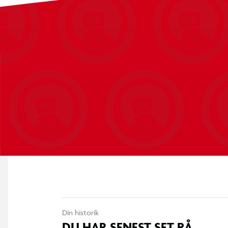
Alkoholbaseret blæk for jævn, stribefri farvelægning
Perfekt til blending og realistiske skygger
Hurtigtørrende og vandfast – minimerer udtværing og gi
Din historik
DU HAR SENEST SET PÅ