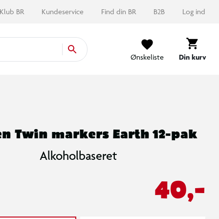
Klub BR
Kundeservice
Find din BR
B2B
Log ind
Ønskeliste
Din kurv
n Twin markers Earth 12-pak
Alkoholbaseret
40,-