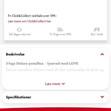
Fri Click&Collect ved køb over 599,-
Læs mere om Click&Collect her
365 dages returret
Fri fragt over 599,-
Byt i butik
keyboard_arrow_down
Beskrivelse
3-lags Deluxe penalhus – lyserød med LOVE
Deluxe penalhus til børn med alt det nødvendige til skole og
kreativ leg. Penalhuset er opdelt i tre separate lag, som gør
det nemt at organisere indholdet. Det lyserøde design med
Læs mere
“LOVE” på forsiden giver et dekorativt og børnevenligt udtryk.
keyboard_arrow_down
Specifikationer
Specifikationer
3 separate rum for nem organisering