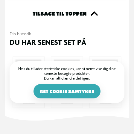
Lyserødt design med “LOVE” på forsiden
TILBAGE TIL TOPPEN
Indeholder lineal, viskelæder, vinkelmåler og
Din historik
blyantspidser
DU HAR SENEST SET PÅ
Inkl. saks, limstift og 3 HB blyanter
18 farveblyanter og 18 tusser
Hvis du tillader statistiske cookies, kan vi nemt vise dig dine
seneste besøgte produkter.
Du kan altid ændre det igen.
Velegnet til skole og kreativ brug
RET COOKIE SAMTYKKE