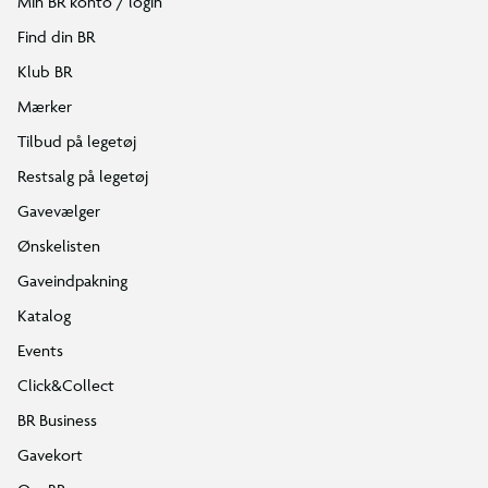
Min BR konto / login
Find din BR
Klub BR
Mærker
Tilbud på legetøj
Restsalg på legetøj
Gavevælger
Ønskelisten
Gaveindpakning
Katalog
Events
Click&Collect
BR Business
Gavekort