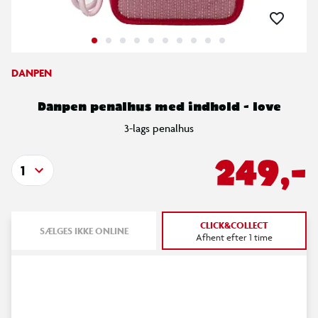
DANPEN
Danpen penalhus med indhold - love
3-lags penalhus
249,-
1
CLICK&COLLECT
SÆLGES IKKE ONLINE
Afhent efter 1 time