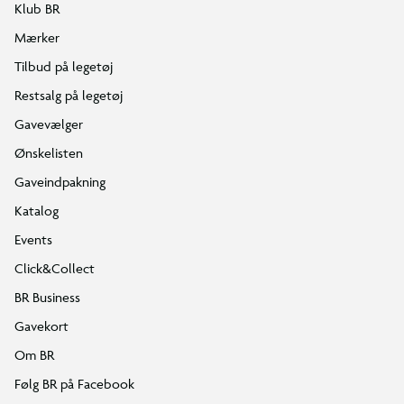
Klub BR
Mærker
Tilbud på legetøj
Restsalg på legetøj
Gavevælger
Ønskelisten
Gaveindpakning
Katalog
Events
Click&Collect
BR Business
Gavekort
Om BR
Følg BR på Facebook