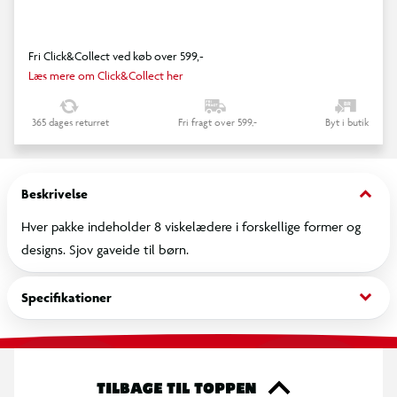
Fri Click&Collect ved køb over 599,-
Læs mere om Click&Collect her
365 dages returret
Fri fragt over 599,-
Byt i butik
keyboard_arrow_down
Beskrivelse
Hver pakke indeholder 8 viskelædere i forskellige former og
designs. Sjov gaveide til børn.
keyboard_arrow_down
Specifikationer
TILBAGE TIL TOPPEN