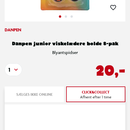
DANPEN
Danpen junior viskelædere bolde 8-pak
Blyantspidser
20,-
1
CLICK&COLLECT
SÆLGES IKKE ONLINE
Afhent efter 1 time