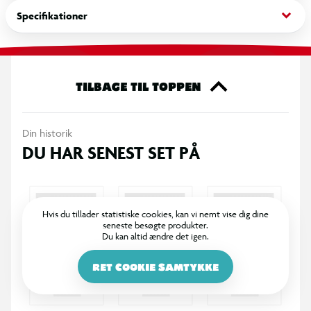
derhjemme.
keyboard_arrow_down
Specifikationer
TILBAGE TIL TOPPEN
Din historik
DU HAR SENEST SET PÅ
Hvis du tillader statistiske cookies, kan vi nemt vise dig dine
seneste besøgte produkter.
Du kan altid ændre det igen.
RET COOKIE SAMTYKKE