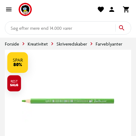
mere end 14.000 varer
Forside
Kreativitet
Skriveredskaber
Farveblyanter
SPAR
80%
REST
SALG