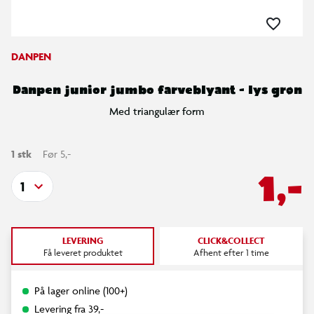
DANPEN
Danpen junior jumbo farveblyant - lys grøn
Med triangulær form
1 stk
Før 5,-
1,-
1
LEVERING
CLICK&COLLECT
Få leveret produktet
Afhent efter 1 time
På lager online (100+)
Levering fra 39,-