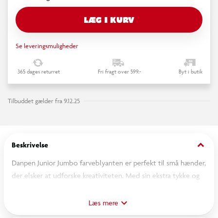
LÆG I KURV
Se leveringsmuligheder
365 dages returret
Fri fragt over 599,-
Byt i butik
Tilbuddet gælder fra 9.12.25
keyboard_arrow_down
Beskrivelse
Danpen Junior Jumbo farveblyanten er perfekt til små hænder,
der elsker at udforske kreativiteten. Med sin ekstra tykke og
triangulære form er den nem at holde og giver en stabil greb,
som hjælper med at udvikle korrekt skrivestilling og motoriske
Læs mere
færdigheder. Perfekt til skoler og kreative projekter