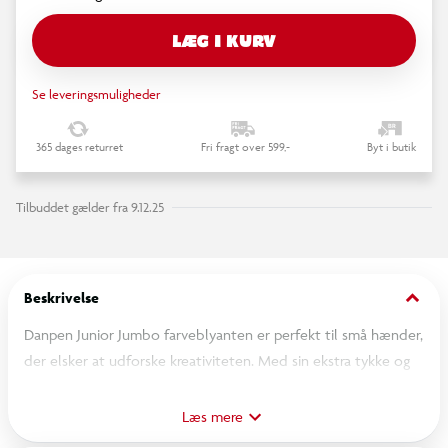
LÆG I KURV
Se leveringsmuligheder
365 dages returret
Fri fragt over 599,-
Byt i butik
Tilbuddet gælder fra 9.12.25
keyboard_arrow_down
Beskrivelse
Danpen Junior Jumbo farveblyanten er perfekt til små hænder,
der elsker at udforske kreativiteten. Med sin ekstra tykke og
triangulære form er den nem at holde og giver en stabil greb,
som hjælper med at udvikle korrekt skrivestilling og motoriske
Læs mere
færdigheder. Perfekt til skoler og kreative projekter