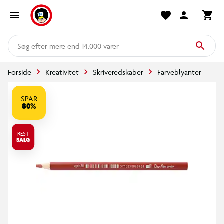
mere end 14.000 varer
Forside
Kreativitet
Skriveredskaber
Farveblyanter
SPAR
80%
REST
SALG