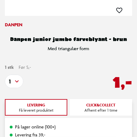
DANPEN
Danpen junior jumbo farveblyant - brun
Med triangulær form
1 stk
Før 5,-
1,-
1
LEVERING
CLICK&COLLECT
Få leveret produktet
Afhent efter 1 time
På lager online (100+)
Levering fra 39,-