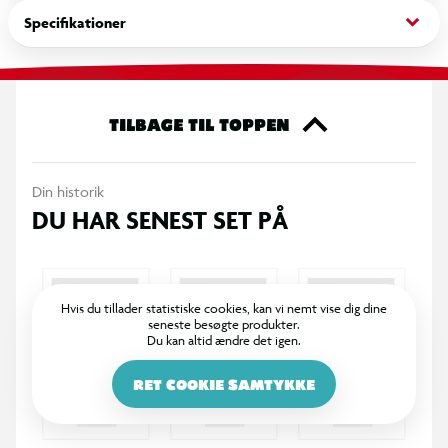
derhjemme.
keyboard_arrow_down
Specifikationer
TILBAGE TIL TOPPEN
Din historik
DU HAR SENEST SET PÅ
Hvis du tillader statistiske cookies, kan vi nemt vise dig dine
seneste besøgte produkter.
Du kan altid ændre det igen.
RET COOKIE SAMTYKKE