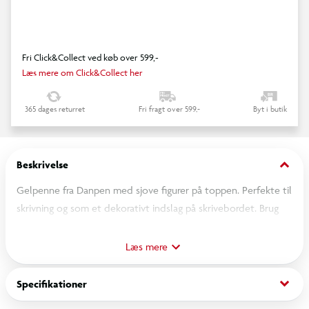
Fri Click&Collect ved køb over 599,-
Læs mere om Click&Collect her
365 dages returret
Fri fragt over 599,-
Byt i butik
keyboard_arrow_down
Beskrivelse
Gelpenne fra Danpen med sjove figurer på toppen. Perfekte til
skrivning og som et dekorativt indslag på skrivebordet. Brug
dem til at gøre hverdagens notater lidt mere farverige.
Læs mere
OBS! Varen er assorteret, og en bestemt variant kan ikke
garanteres.
keyboard_arrow_down
Specifikationer