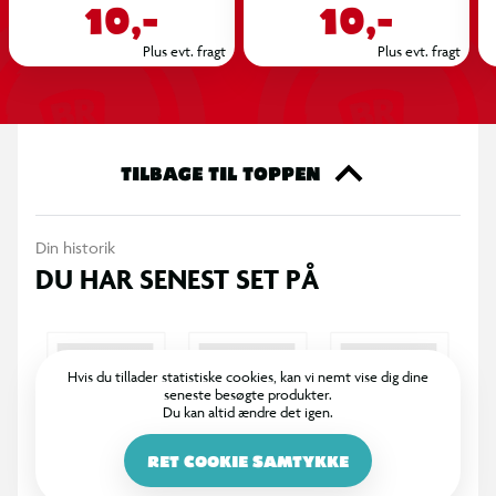
10,-
10,-
Blæk: Vandbaseret akrylblæk
Plus evt. fragt
Plus evt. fragt
Effekt: Metallisk finish
Velegnet til: illustration, lettering, kreative projekter og
TILBAGE TIL TOPPEN
dekoration
Din historik
DU HAR SENEST SET PÅ
Mål
Størrelse: 1,4 x 13,2 cm
Vægt: 10,7 g
Hvis du tillader statistiske cookies, kan vi nemt vise dig dine
seneste besøgte produkter.
Du kan altid ændre det igen.
RET COOKIE SAMTYKKE