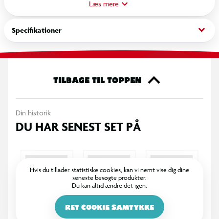
Blyanten skifter mellem flere farver, mens du tegner, og giver
Læs mere
et kreativt og dynamisk udtryk. Den er nem at bruge og ligger
godt i hånden, hvilket gør den velegnet til både børn og
keyboard_arrow_down
Specifikationer
voksne. Perfekt til skole, hobby og fritid.
TILBAGE TIL TOPPEN
Din historik
DU HAR SENEST SET PÅ
Hvis du tillader statistiske cookies, kan vi nemt vise dig dine
seneste besøgte produkter.
Du kan altid ændre det igen.
RET COOKIE SAMTYKKE