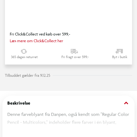
Fri Click&Collect ved køb over 599,-
Læs mere om Click&Collect her
365 dages returret
Fri fragt over 599,-
Byt i butik
Tilbuddet gælder fra 9.12.25
keyboard_arrow_down
Beskrivelse
Denne farveblyant fra Danpen, også kendt som "Regular Color
Pencil - Multicolors," indeholder flere farver i én blyant,
hvilket gør den ideel til at skabe unikke og farverige tegninger.