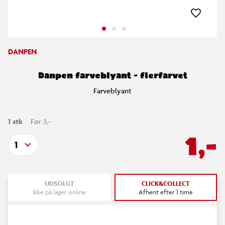
DANPEN
Danpen farveblyant - flerfarvet
Farveblyant
1 stk
Før 3,-
1,-
1
UDSOLGT
CLICK&COLLECT
Ikke på lager online
Afhent efter 1 time