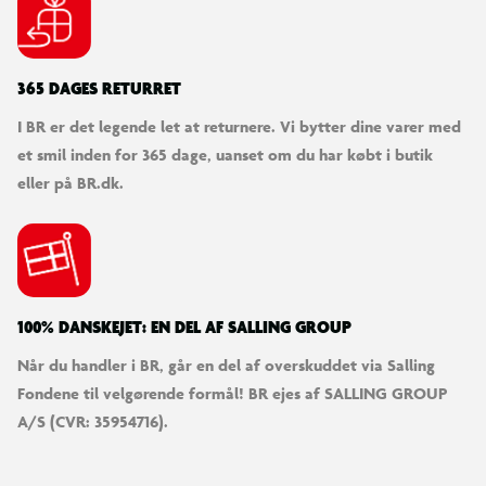
Type: Metallic farveblyanter
365 DAGES RETURRET
Effekt: Skinnende metallic-farver
I BR er det legende let at returnere. Vi bytter dine varer med
et smil inden for 365 dage, uanset om du har købt i butik
Velegnet til: farvelægning, illustration, kreative
eller på BR.dk.
projekter og dekorative detaljer
Målgruppe: voksne, kunstnere, designere og kreative
brugere
100% DANSKEJET: EN DEL AF SALLING GROUP
Når du handler i BR, går en del af overskuddet via Salling
Fondene til velgørende formål! BR ejes af SALLING GROUP
A/S (CVR: 35954716).