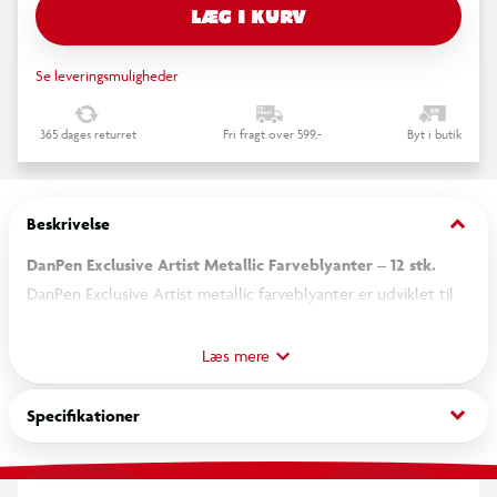
LÆG I KURV
Se leveringsmuligheder
365 dages returret
Fri fragt over 599,-
Byt i butik
keyboard_arrow_down
Beskrivelse
DanPen Exclusive Artist Metallic Farveblyanter – 12 stk.
DanPen Exclusive Artist metallic farveblyanter er udviklet til
dig, der ønsker at tilføre dine tegninger og illustrationer et
elegant, metallisk udtryk. Sættet indeholder 12 farver med
Læs mere
skinnende metallic-effekt, som giver dine motiver ekstra
dybde og visuel kontrast. Blyanterne egner sig særligt godt til
keyboard_arrow_down
Specifikationer
kreative projekter, detaljeret farvelægning og kunstneriske
illustrationer.