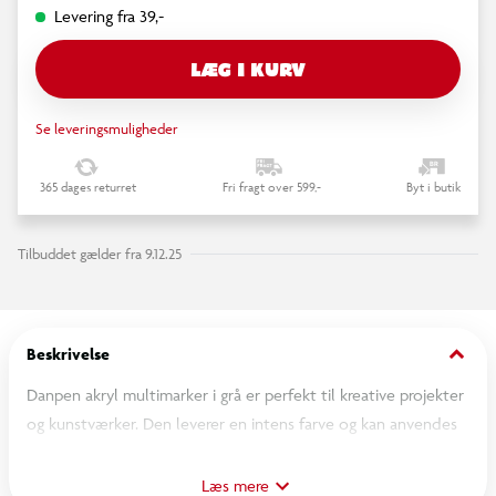
Levering fra 39,-
LÆG I KURV
Se leveringsmuligheder
365 dages returret
Fri fragt over 599,-
Byt i butik
Tilbuddet gælder fra 9.12.25
keyboard_arrow_down
Beskrivelse
Danpen akryl multimarker i grå er perfekt til kreative projekter
og kunstværker. Den leverer en intens farve og kan anvendes
på forskellige overflader. Markeren sikrer en jævn og præcis
påføring, ideel til både hobbybrug og professionelle projekter.
Læs mere