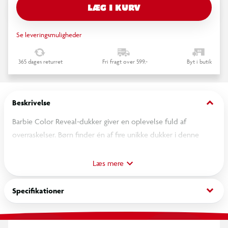
LÆG I KURV
Se leveringsmuligheder
365 dages returret
Fri fragt over 599,-
Byt i butik
keyboard_arrow_down
Beskrivelse
Barbie Color Reveal-dukker giver en oplevelse fuld af
overraskelser. Børn finder én af fire unikke dukker i denne
havfrueserie – hver med langt, farvestrålende hår og en
imponerende farveskiftende forvandling. Tøj og tilbehør
Læs mere
inkluderer en blød halefinne, en muslinge-inspireret hårbørste
samt tre charms, som børn kan bruge til at dekorere Barbie-
keyboard_arrow_down
Specifikationer
dukkens havfruehale. Brug emballagerøret til at opbevare
disse og andre dele. Børn kan samle dem alle og mixe og
matche for endnu mere leg. Sælges hver for sig og så længe