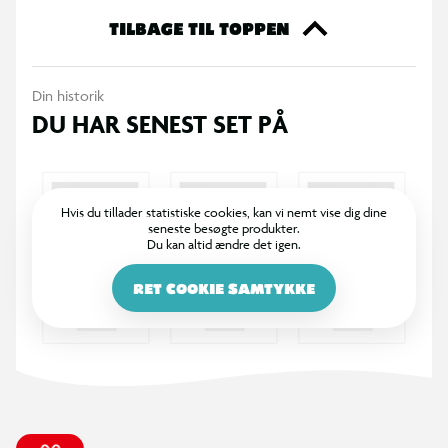
lager haves. Dukkerne kan ikke stå selv. Farver og dekorationer
TILBAGE TIL TOPPEN
kan variere.
Din historik
OBS! Varen er assorteret, og en bestemt variant kan ikke
DU HAR SENEST SET PÅ
garanteres.
Hvis du tillader statistiske cookies, kan vi nemt vise dig dine
seneste besøgte produkter.
Du kan altid ændre det igen.
RET COOKIE SAMTYKKE