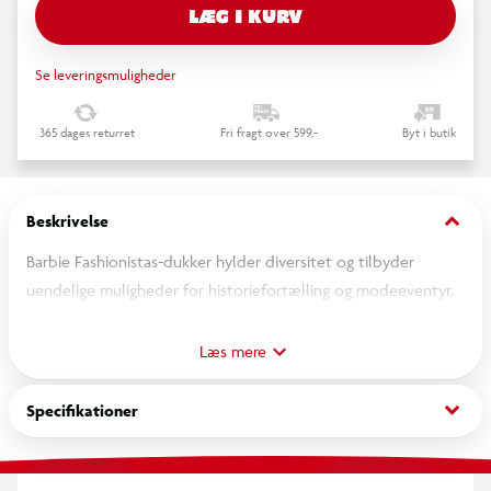
LÆG I KURV
Se leveringsmuligheder
365 dages returret
Fri fragt over 599,-
Byt i butik
keyboard_arrow_down
Beskrivelse
Barbie Fashionistas-dukker hylder diversitet og tilbyder
uendelige muligheder for historiefortælling og modeeventyr.
Med denne inkluderende kollektion kan børn se. hvor sjovt
det er at udtrykke sin personlighed gennem sin stil. Barbie
Læs mere
Fashionistas er en ideel gave til modeelskende børn overalt.
Sælges hver for sig og så længe lager haves. Dukkerne kan ikke
keyboard_arrow_down
Specifikationer
stå af sig selv. Farver og mønstre kan variere.