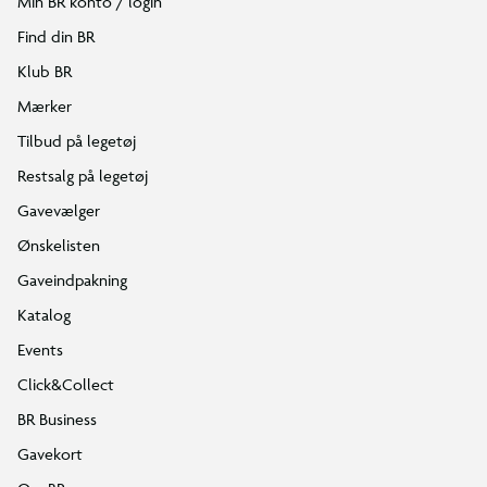
Min BR konto / login
Find din BR
Klub BR
Mærker
Tilbud på legetøj
Restsalg på legetøj
Gavevælger
Ønskelisten
Gaveindpakning
Katalog
Events
Click&Collect
BR Business
Gavekort