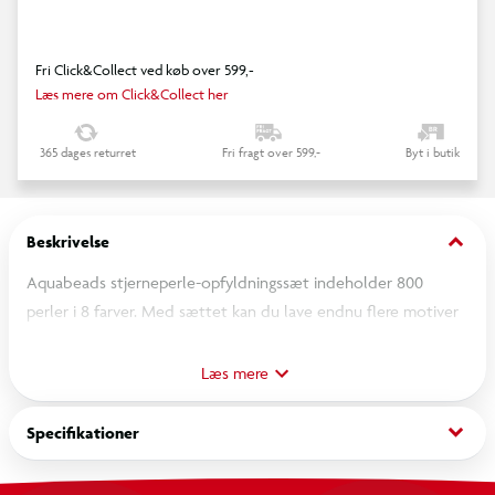
Fri Click&Collect ved køb over 599,-
Læs mere om Click&Collect her
365 dages returret
Fri fragt over 599,-
Byt i butik
keyboard_arrow_down
Beskrivelse
Aquabeads stjerneperle-opfyldningssæt indeholder 800
perler i 8 farver. Med sættet kan du lave endnu flere motiver
med de eksisterende sæt. Aquabeads perler forbindes på
magisk vis – lidt ligesom ved strygeperler. Forskel: Perlerne
Læs mere
skal ikke stryges, men kun sprøjtes med vand. Egnet til børn
fra 4 år.
keyboard_arrow_down
Specifikationer