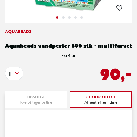
AQUABEADS
Aquabeads vandperler 800 stk - multifarvet
Fra 4 år
90,-
1
UDSOLGT
CLICK&COLLECT
Ikke på lager online
Afhent efter 1 time