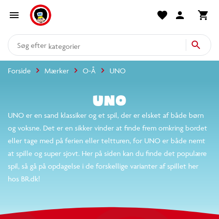
produkter
kategorier
Forside
Mærker
O-Å
UNO
mere end 14.000 varer
UNO
UNO er en sand klassiker og et spil, der er elsket af både børn
og voksne. Det er en sikker vinder at finde frem omkring bordet
eller tage med på ferien eller teltturen, for UNO er både nemt
at spille og super sjovt. Her på siden kan du finde det populære
spil, så gå på opdagelse i de forskellige varianter af spillet her
hos BR.dk!