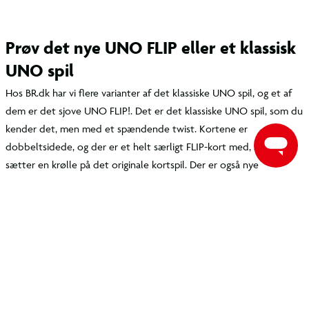
Prøv det nye UNO FLIP eller et klassisk
UNO spil
Hos BR.dk har vi flere varianter af det klassiske UNO spil, og et af
dem er det sjove UNO FLIP!. Det er det klassiske UNO spil, som du
kender det, men med et spændende twist. Kortene er
dobbeltsidede, og der er et helt særligt FLIP-kort med, som
sætter en krølle på det originale kortspil. Der er også nye
actionkort, som giver spillet endnu flere muligheder, og det er
derfor det perfekte spil til familien, der er glad for det klassiske
UNO spil og gerne vil prøve en ny og mere kompliceret udgave af
spillet. Spillet anbefales til børn fra 7 år.
Sæt gang i konkurrencegenet med UNO
kort fra BR.dk!
Uanset hvilken type
familiespil
, der kommer på bordet, så vil det
ofte kunne bringe konkurrencegenet frem hos nogle af familiens
medlemmer, og måske også hos de mindste. Se om du kan slå mor