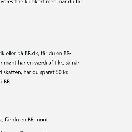
vores fine klubkort med, når du får
ik eller på BR.dk, får du en BR-
 mønt har en værdi af 1 kr., så når
skatten, har du sparet 50 kr.
i BR.
dk, får du en BR-mønt.