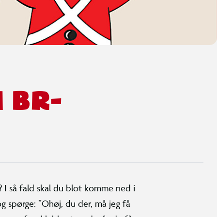
l BR-
? I så fald skal du blot komme ned i
 spørge: ”Ohøj, du der, må jeg få