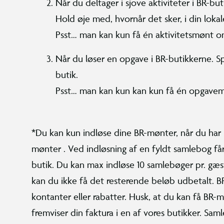
Når du deltager i sjove aktiviteter i BR-bu
Hold øje med, hvornår det sker, i din loka
Psst… man kan kun få én aktivitetsmønt 
Når du løser en opgave i BR-butikkerne. S
butik.
Psst… man kan kun kan kun få én opgave
*Du kan kun indløse dine BR-mønter, når du har
mønter . Ved indløsning af en fyldt samlebog får 
butik. Du kan max indløse 10 samlebøger pr. gæst
kan du ikke få det resterende beløb udbetalt. B
kontanter eller rabatter. Husk, at du kan få BR-
fremviser din faktura i en af vores butikker. Sam