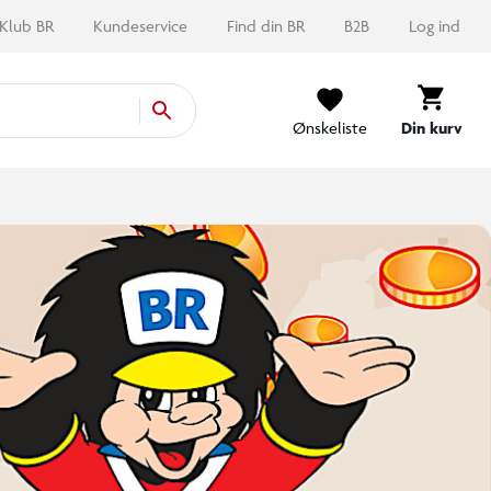
Klub BR
Kundeservice
Find din BR
B2B
Log ind
Ønskeliste
Din kurv