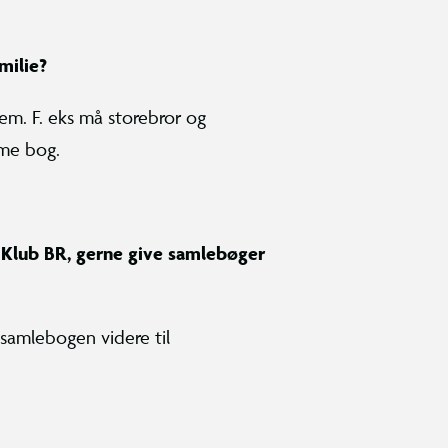
milie?
em. F. eks må storebror og
mme bog.
Klub BR, gerne give samlebøger
e samlebogen videre til