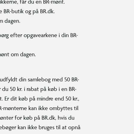
tikkerne, får du en BR-mønt.
le BR-butik og på BR.dk.
om dagen.
pørg efter opgavearkene i din BR-
mønt om dagen.
 udfyldt din samlebog med 50 BR-
du 50 kr. i rabat på køb i en BR-
. Er dit køb på mindre end 50 kr.,
R-mønterne kan ikke ombyttes til
mønter for køb på BR.dk, hvis du
lebøger kan ikke bruges til at opnå