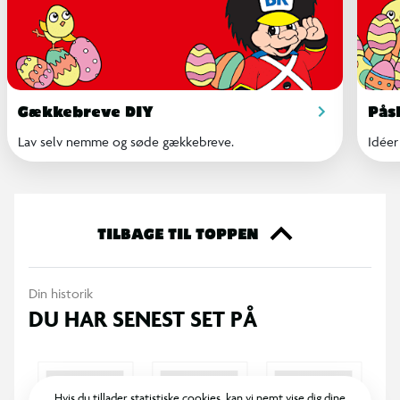
Gækkebreve DIY
Pås
Lav selv nemme og søde gækkebreve.
Idéer
TILBAGE TIL TOPPEN
Din historik
DU HAR SENEST SET PÅ
Hvis du tillader statistiske cookies, kan vi nemt vise dig dine