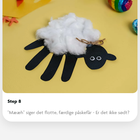
Step 8
"Mææh" siger det flotte, færdige påskefår - Er det ikke sødt?