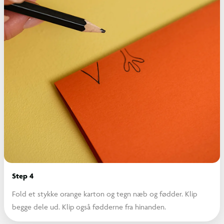
Step 4
Fold et stykke orange karton og tegn næb og fødder. Klip
begge dele ud. Klip også fødderne fra hinanden.