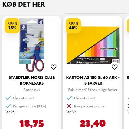
KØB DET HER
SPAR
SPAR
25%
40%
STAEDTLER NORIS CLUB
KARTON A5 180 G, 60 ARK -
R
BØRNESAKS
13 FARVER
Børnesaks
Pakke med 13 forskellige farver
Click&Collect
Click&Collect
På lager online (100+)
Ikke på lager online
Før 25,-
Før 39,-
F
18,75
23,40