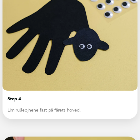
Step 4
Lim rulleøjnene fast på fårets hoved.