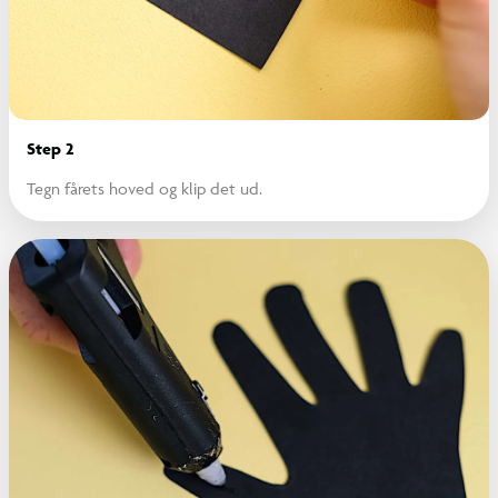
Step 2
Tegn fårets hoved og klip det ud.