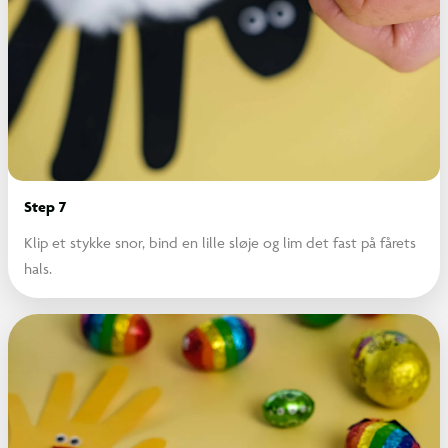
Step 7
Klip et stykke snor, bind en lille sløje og lim det fast på fårets
hals.