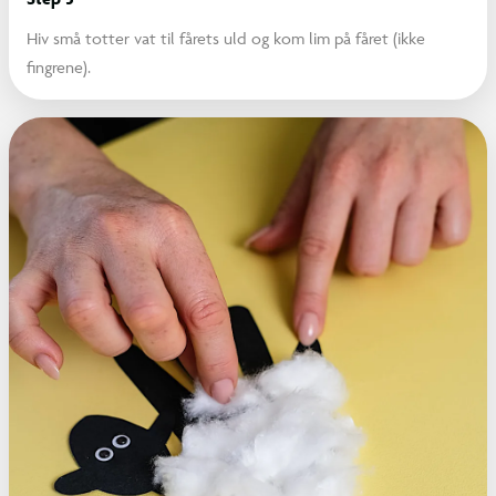
Hiv små totter vat til fårets uld og kom lim på fåret (ikke
fingrene).