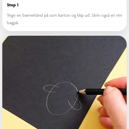
Step 1
Tegn en børnehånd på sort karton og klip ud. Skriv også et rim
bagpå.