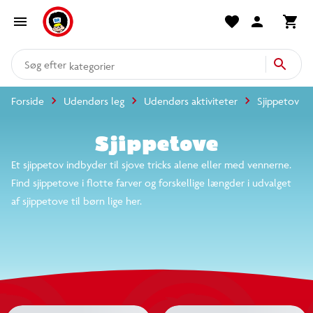
produkter
kategorier
Forside
Udendørs leg
Udendørs aktiviteter
Sjippetov
mere end 14.000 varer
Sjippetove
Et sjippetov indbyder til sjove tricks alene eller med vennerne.
Find sjippetove i flotte farver og forskellige længder i udvalget
af sjippetove til børn lige her.