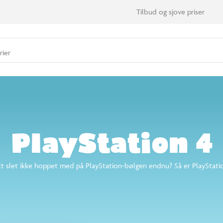
ter
rier
nd 14.000 varer
PlayStation 4
kelt slet ikke hoppet med på PlayStation-bølgen endnu? Så er PlayStatio