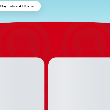
PlayStation 4 tilbehør