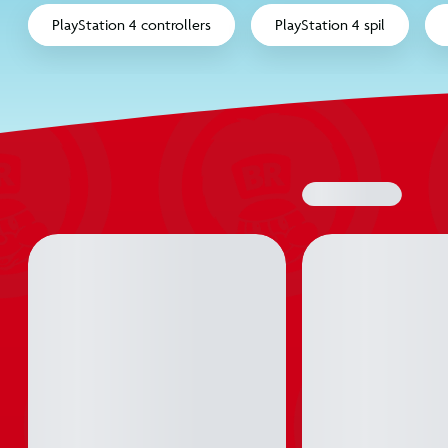
eyboard_arrow_left
PlayStation 4 controllers
PlayStation 4 spil