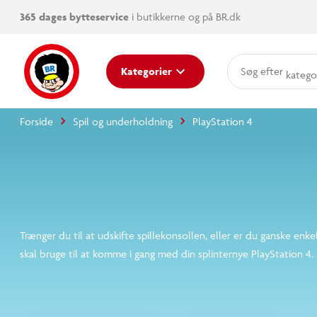
365 dages bytteservice
i butikkerne og på BR.dk
produk
katego
Kategorier
mere e
Forside
Spil og underholdning
PlayStation 4
Trænger du til at udskifte spillekonsollen, eller er du ganske en
skal bruge til at komme i gang med din splinternye PlayStation 4.