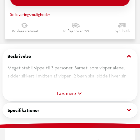
Se leveringsmuligheder
365 dages returret
Fri fragt over 599,-
Byt i butik
keyboard_arrow_down
Beskrivelse
Meget stabil vippe til 3 personer. Barnet, som vipper alene,
sidder sikkert i midten af vippen. 2 børn skal sidde i hver sin
ende. Vippen er testet til 3 x 50 kg. Styrker balancen og fysisk
udvikling.
Læs mere
keyboard_arrow_down
Specifikationer