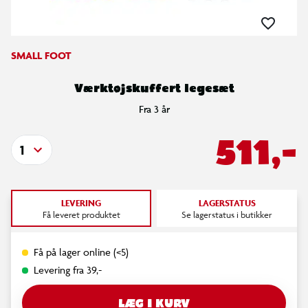
SMALL FOOT
Værktøjskuffert legesæt
Fra 3 år
511,-
1
LEVERING
LAGERSTATUS
Få leveret produktet
Se lagerstatus i butikker
Få på lager online (<5)
Levering fra 39,-
LÆG I KURV