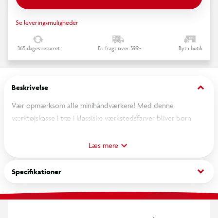
Se leveringsmuligheder
365 dages returret
Fri fragt over 599,-
Byt i butik
keyboard_arrow_down
Beskrivelse
Vær opmærksom alle minihåndværkere! Med denne
værktøjskasse i træ i klassiske værkstedsfarver bliver børn
professionelle handymen og handywomen, mens de spiller
rolleleg. Det realistiske tilbehør og værktøj som f.eks. en
Læs mere
snedkervinkel med vaterpas eller en praktisk elektrisk
legetøjsboremaskine, der har bits, der kan udskiftes ved hjælp
keyboard_arrow_down
Specifikationer
af magneter, fremmer legesjov og motivation til nye
byggeprojekter! De fleksible elastikbånd inde i værktøjskassen
holder værktøjerne på deres positioner, når du er på farten.