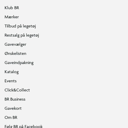
Klub BR
Mærker
Tilbud på legetøj
Restsalg på legetøj
Gavevælger
Ønskelisten
Gaveindpakning
Katalog
Events
Click&Collect
BR Business
Gavekort
Om BR
Følg BR på Facebook