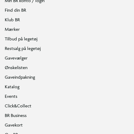
Min BR konto / login
Find din BR
Klub BR
Mærker
Tilbud på legetøj
Restsalg på legetøj
Gavevælger
Ønskelisten
Gaveindpakning
Katalog
Events
Click&Collect
BR Business
Gavekort