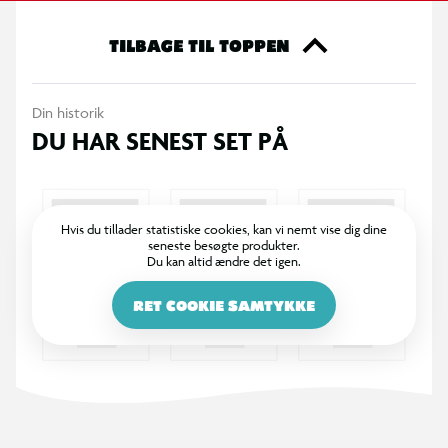
modedukker, enhjørninge eller de små dukker og legesæt fra
Enhjørningeakademiet (sælges separat). Til børn, der elsker
TILBAGE TIL TOPPEN
enhjørninge, hestelegetøj, dukker og tilbehør, dukkehuse,
samleobjekter, plyslegetøj og mere, er legetøj fra
Din historik
Enhjørningeakadamiet en perfekt gave til enhver anledning.
DU HAR SENEST SET PÅ
Bring magien fra Enhjørningeakademiet hjem med Ava-dukken.
Hvis du tillader statistiske cookies, kan vi nemt vise dig dine
seneste besøgte produkter.
Du kan altid ændre det igen.
RET COOKIE SAMTYKKE