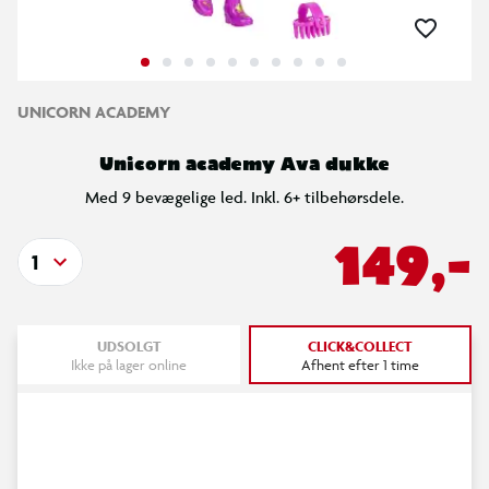
UNICORN ACADEMY
Unicorn academy Ava dukke
Med 9 bevægelige led. Inkl. 6+ tilbehørsdele.
149,-
1
UDSOLGT
CLICK&COLLECT
Ikke på lager online
Afhent efter 1 time