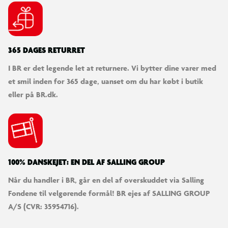
365 DAGES RETURRET
I BR er det legende let at returnere. Vi bytter dine varer med
et smil inden for 365 dage, uanset om du har købt i butik
eller på BR.dk.
100% DANSKEJET: EN DEL AF SALLING GROUP
Når du handler i BR, går en del af overskuddet via Salling
Fondene til velgørende formål! BR ejes af SALLING GROUP
A/S (CVR: 35954716).