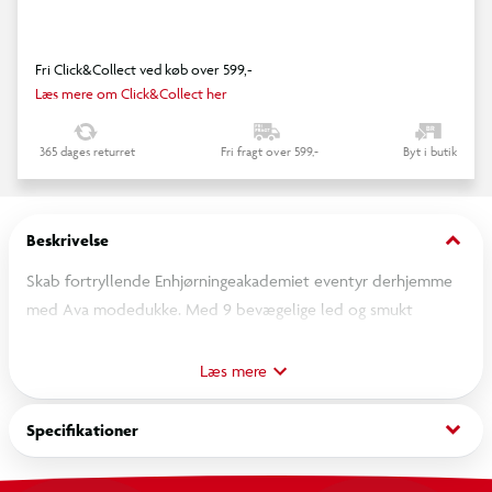
Fri Click&Collect ved køb over 599,-
Læs mere om Click&Collect her
365 dages returret
Fri fragt over 599,-
Byt i butik
keyboard_arrow_down
Beskrivelse
Skab fortryllende Enhjørningeakademiet eventyr derhjemme
med Ava modedukke. Med 9 bevægelige led og smukt
detaljeret fra top til tå, udtrykker Avas personlighed sig
gennem hendes karakteristiske outfit fra serien. Hendes flotte
Læs mere
hår kan styles med det medfølgende stylingstilbehør.
Inspireret af NETFLIX's aninmationsserie og bestseller bøger,
keyboard_arrow_down
Specifikationer
hvor venskab blomstrer, bringes figurerne fra
Enhjørningeakademiet til live. Oplev og udvid din verden med