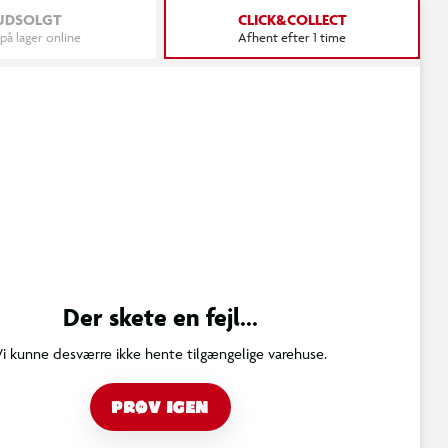
UDSOLGT
CLICK&COLLECT
 på lager online
Afhent efter 1 time
Der skete en fejl...
Vi kunne desværre ikke hente tilgængelige varehuse.
PRØV IGEN