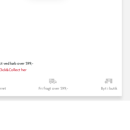
ct ved køb over 599,-
lick&Collect her
rret
Fri fragt over 599,-
Byt i butik