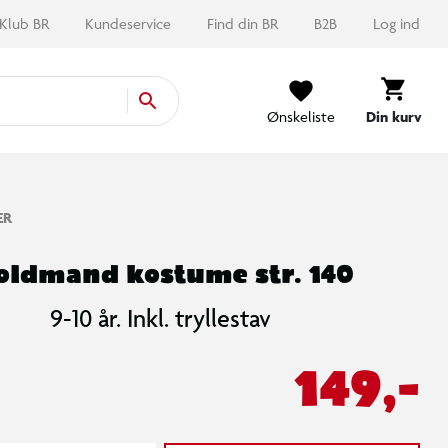
Klub BR
Kundeservice
Find din BR
B2B
Log ind
Ønskeliste
Din kurv
ER
oldmand kostume str. 140
9-10 år. Inkl. tryllestav
149,-