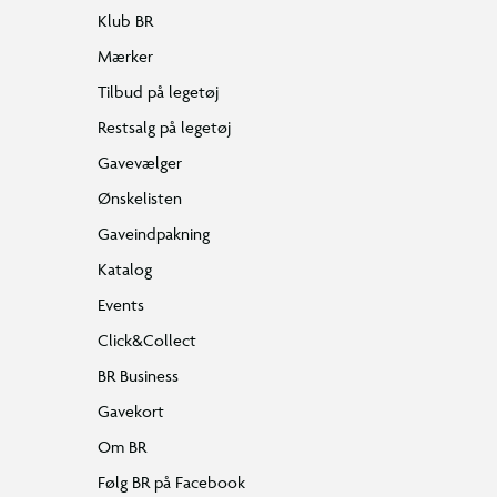
Klub BR
Mærker
Tilbud på legetøj
Restsalg på legetøj
Gavevælger
Ønskelisten
Gaveindpakning
Katalog
Events
Click&Collect
BR Business
Gavekort
Om BR
Følg BR på Facebook