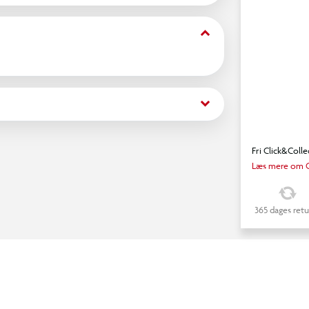
keyboard_arrow_down
keyboard_arrow_down
Fri Click&Colle
Læs mere om C
365 dages retu