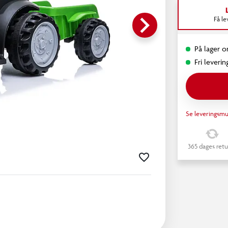
keyboard_arrow_right
Få l
På lager o
Fri leverin
Se leveringsmu
365 dages retu