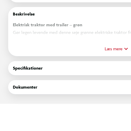
Beskrivelse
Elektrisk traktor med trailer – grøn
Gør legen levende med denne seje
grønne elektriske traktor 
landmænd med store drømme! Traktoren kombinerer sjov, trygh
haven, køre med deres bamser eller transportere små skatte i 
Læs mere
Med både fremad- og bakgear er den nem at betjene, og en mak
Specifikationer
begyndere. Den stabile konstruktion og det store rat gør kørsle
sikrer op til to timers kørsel på en opladning.
Dokumenter
Den elektriske traktor er skabt til at give børn følelsen af at kø
plads er der lagt op til timevis af leg både inde og ude.
Specifikationer
Gear: 1 fremadgående + 1 bakgear