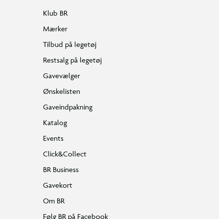
Klub BR
Mærker
Tilbud på legetøj
Restsalg på legetøj
Gavevælger
Ønskelisten
Gaveindpakning
Katalog
Events
Click&Collect
BR Business
Gavekort
Om BR
Følg BR på Facebook