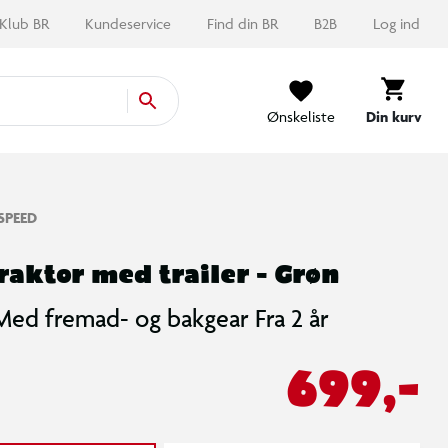
Klub BR
Kundeservice
Find din BR
B2B
Log ind
Ønskeliste
Din kurv
SPEED
raktor med trailer - Grøn
Med fremad- og bakgear Fra 2 år
699,-