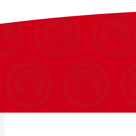
Topfart: 2,5–3 km/t
Batteri: 7.4V 3000mAh litium
Opladningstid: 4–6 timer
Køretid: 1–2 timer
Motor: 22W
Funktioner: Fremad- og bakfunktion, aftagelig trailer
Mål: L: 108 x B: 40 x H: 43 cm
Vægt: 5,6 kg
Maks. brugervægt: 25 kg
Anbefalet alder: 2–6 år
Farve: Grøn
Certificeringer: EMC / EN71 / EN62115 / RoHS
En sjov og driftssikker traktor, der giver små børn en følelse af 
på gårdspladsen.