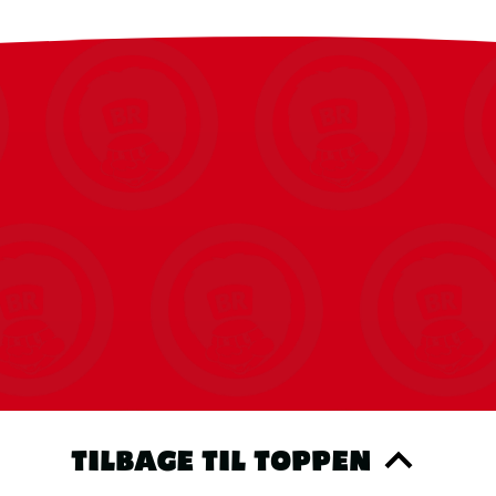
frihed og eventyr – perfekt til leg i haven eller
TILBAGE TIL TOPPEN