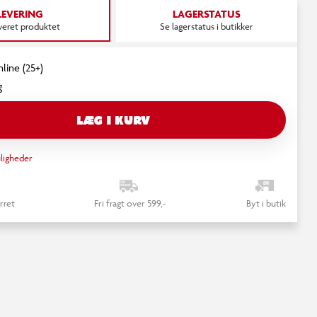
LEVERING
LAGERSTATUS
everet produktet
Se lagerstatus i butikker
nline (25+)
g
LÆG I KURV
ligheder
rret
Fri fragt over 599,-
Byt i butik