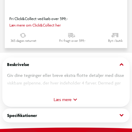
Fri Click&Collect ved køb over 599,-
Læs mere om Click&Collect her
365 dages returret
Fri fragt over 599,-
Byt i butik
keyboard_arrow_down
Beskrivelse
Giv dine tegninger eller breve ekstra flotte detaljer med disse
viskbare gelpenne, der hver indeholder 4 farver. Dermed gør
disse smarte gelpenne det muligt at skrive, slette og
overskrive igen.
Læs mere
keyboard_arrow_down
Specifikationer