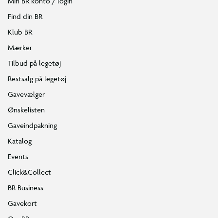
Min BR konto / login
Find din BR
Klub BR
Mærker
Tilbud på legetøj
Restsalg på legetøj
Gavevælger
Ønskelisten
Gaveindpakning
Katalog
Events
Click&Collect
BR Business
Gavekort