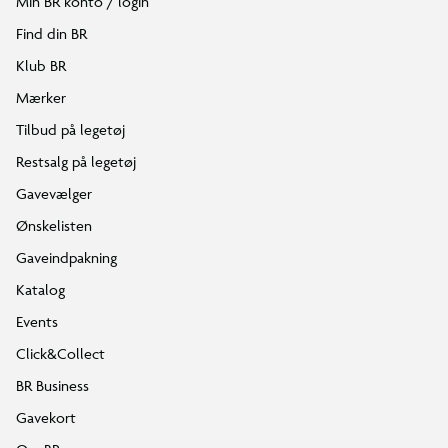
Min BR konto / login
Find din BR
Klub BR
Mærker
Tilbud på legetøj
Restsalg på legetøj
Gavevælger
Ønskelisten
Gaveindpakning
Katalog
Events
Click&Collect
BR Business
Gavekort