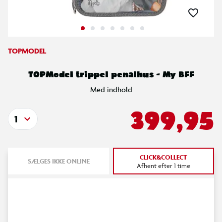
TOPMODEL
TOPModel trippel penalhus - My BFF
Med indhold
399,95
1
CLICK&COLLECT
SÆLGES IKKE ONLINE
Afhent efter 1 time