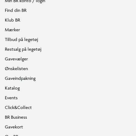
Min BR konto / login
Find din BR
Klub BR
Mærker
Tilbud på legetøj
Restsalg på legetøj
Gavevælger
Ønskelisten
Gaveindpakning
Katalog
Events
Click&Collect
BR Business
Gavekort