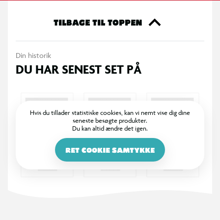
Tip: Personliggør dit penalhus ved at tilføje et vedhæng i den
store lynlåsring.
TILBAGE TIL TOPPEN
- Penalhus opdelt i tre serarate rum
Din historik
- Med stort TOPModel motiv på metallisk glitterbaggrund
DU HAR SENEST SET PÅ
- Fyldt med alt, hvad man skal bruge til at skrive og tegne
med i skolen og derhjemme
Hvis du tillader statistiske cookies, kan vi nemt vise dig dine
seneste besøgte produkter.
Du kan altid ændre det igen.
RET COOKIE SAMTYKKE