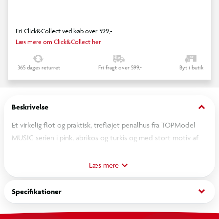
Fri Click&Collect ved køb over 599,-
Læs mere om Click&Collect her
365 dages returret
Fri fragt over 599,-
Byt i butik
keyboard_arrow_down
Beskrivelse
Et virkelig flot og praktisk, trefløjet penalhus fra TOPModel
MUSIC serien i pink, abrikos og turkis og med stort motiv af
TOPModellen Christy med høretelefoner på forsiden af en
metallisk glitterbaggrund. Penalhuset er opdelt i tre store rum
Læs mere
og er fyldt med alt, hvad man skal bruge til at tegne og skrive
med både i skolen og derhjemme som saks, lim, lineal,
keyboard_arrow_down
Specifikationer
viskelæder, blyantspidser, blyanter, 18 farveblyanter og
farvetuscher.