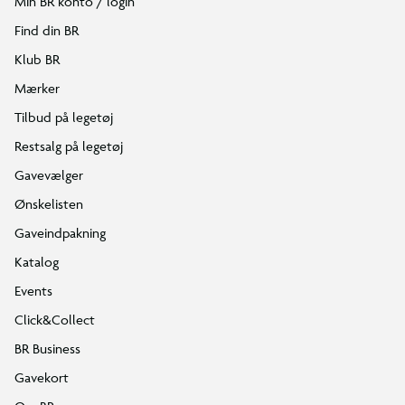
Min BR konto / login
Find din BR
Klub BR
Mærker
Tilbud på legetøj
Restsalg på legetøj
Gavevælger
Ønskelisten
Gaveindpakning
Katalog
Events
Click&Collect
BR Business
Gavekort