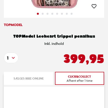
TOPMODEL
TOPModel Leoheart trippel penalhus
Inkl. indhold
399,95
1
CLICK&COLLECT
SÆLGES IKKE ONLINE
Afhent efter 1 time