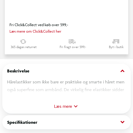
Fri Click&Collect ved køb over 599,-
Læs mere om Click&Collect her
365 dages returret
Fri fragt over 599,-
Byt i butik
keyboard_arrow_down
Beskrivelse
Hårelastikker som ikke bare er praktiske og smarte i håret men
også superfine som armbånd. De virkelig fine elastikker sidder
virkelig godt og holder på frisuren uden af skade håret. Der er
8 forskellige, farverige sæt af de smukke TOPModel
Læs mere
hårelastikker med perle at vælge imellem. Hvert sæt består af
3 forskellige, matchende hårelastikker.
keyboard_arrow_down
Specifikationer