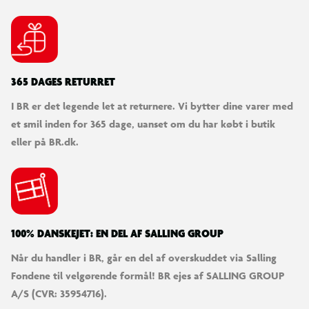
365 DAGES RETURRET
I BR er det legende let at returnere. Vi bytter dine varer med
et smil inden for 365 dage, uanset om du har købt i butik
eller på BR.dk.
100% DANSKEJET: EN DEL AF SALLING GROUP
Når du handler i BR, går en del af overskuddet via Salling
Fondene til velgørende formål! BR ejes af SALLING GROUP
A/S (CVR: 35954716).