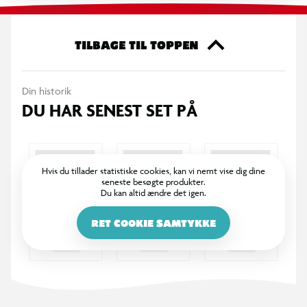
- Brug dem som hårelastikker, eller sæt dem på din arm og mix
og match med andre armbånd, for dit helt eget personlige
look.
TILBAGE TIL TOPPEN
- 3 farvematchende hårelastikker i ét sæt
- 8 forskellige farvevarianter
Din historik
DU HAR SENEST SET PÅ
OBS! Varen er assorteret, og bestemt variant kan ikke
garanteres
Hvis du tillader statistiske cookies, kan vi nemt vise dig dine
seneste besøgte produkter.
Du kan altid ændre det igen.
RET COOKIE SAMTYKKE