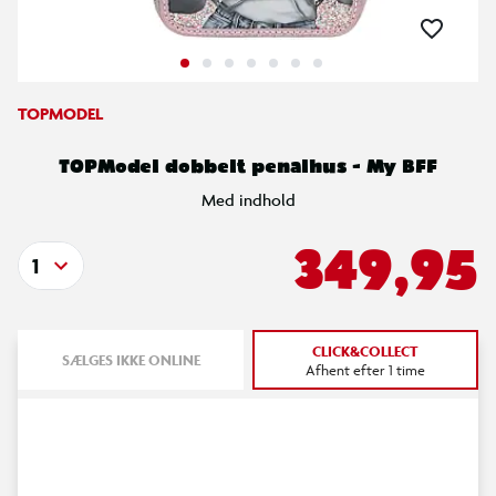
TOPMODEL
TOPModel dobbelt penalhus - My BFF
Med indhold
349,95
1
CLICK&COLLECT
SÆLGES IKKE ONLINE
Afhent efter 1 time