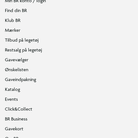
Min BR konto / login
Find din BR
Klub BR
Mærker
Tilbud på legetøj
Restsalg på legetøj
Gavevælger
Ønskelisten
Gaveindpakning
Katalog
Events
Click&Collect
BR Business
Gavekort