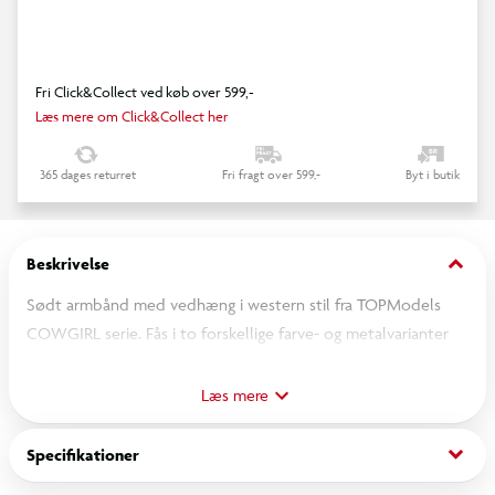
Fri Click&Collect ved køb over 599,-
Læs mere om Click&Collect her
365 dages returret
Fri fragt over 599,-
Byt i butik
keyboard_arrow_down
Beskrivelse
Sødt armbånd med vedhæng i western stil fra TOPModels
COWGIRL serie. Fås i to forskellige farve- og metalvarianter
med hver tre super søde charmsvedhæng: Gyldent armbånd
har lyserdø cowboyhat og -støvle samt turkis stjerne,
Læs mere
sølvfarvet armbånd har pink cowboyhat, lilla cowboystøvle
samt lyserød stjerne. Armbåndene er justerbare i længden: 18
keyboard_arrow_down
Specifikationer
cm plus 5 cm.