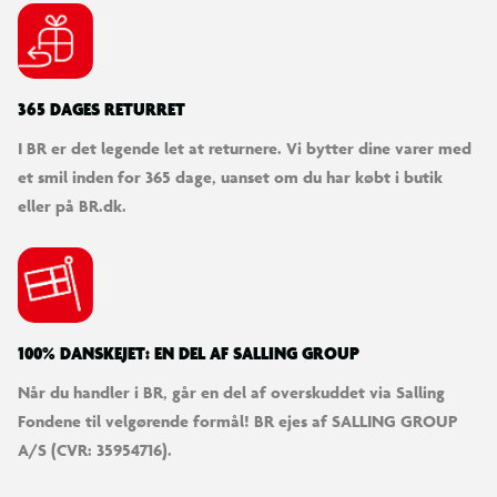
365 DAGES RETURRET
I BR er det legende let at returnere. Vi bytter dine varer med
et smil inden for 365 dage, uanset om du har købt i butik
eller på BR.dk.
100% DANSKEJET: EN DEL AF SALLING GROUP
Når du handler i BR, går en del af overskuddet via Salling
Fondene til velgørende formål! BR ejes af SALLING GROUP
A/S (CVR: 35954716).