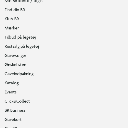
Min BR konto / login
Find din BR
Klub BR
Mærker
Tilbud på legetøj
Restsalg på legetøj
Gavevælger
Ønskelisten
Gaveindpakning
Katalog
Events
Click&Collect
BR Business
Gavekort