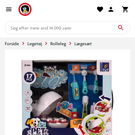
mere end 14.000 varer
Forside
Legetøj
Rolleleg
Lægesæt