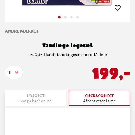
ANDRE MÆRKER
Tandlæge legesæt
Fra 3 år. Hundetandlægesæt med 17 dele
199,-
1
UDSOLGT
CLICK&COLLECT
Ikke på lager online
Afhent efter 1 time