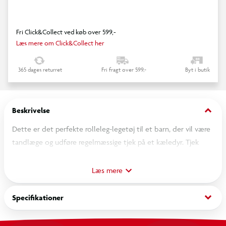
Fri Click&Collect ved køb over 599,-
Læs mere om Click&Collect her
365 dages returret
Fri fragt over 599,-
Byt i butik
keyboard_arrow_down
Beskrivelse
Dette er det perfekte rolleleg-legetøj til et barn, der vil være
tandlæge og udføre regelmæssige tjek på et kæledyr. Tjek
dette plastikhvide hundetandlæge-legetøjssæt med 17 dele.
Dette kæledyrstandlæge-legetøjssæt har mange interaktive
Læs mere
legefunktioner: en legesyg tandkontrol og øvelse med tænder
og tandpasta.
keyboard_arrow_down
Specifikationer