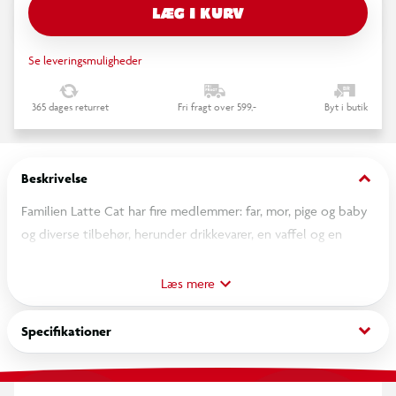
LÆG I KURV
Se leveringsmuligheder
365 dages returret
Fri fragt over 599,-
Byt i butik
keyboard_arrow_down
Beskrivelse
Familien Latte Cat har fire medlemmer: far, mor, pige og baby
og diverse tilbehør, herunder drikkevarer, en vaffel og en
indkøbspose. Figurerne kan holde drikkevarer og indkøbspose
i hænderne. Figurer arme, ben og hoved er bevægelige, tøj kan
Læs mere
tages af og på igen. Latte Cat Family har bløde farver og
afrundede mønstre. Velegnet til alderen 3+.
keyboard_arrow_down
Specifikationer