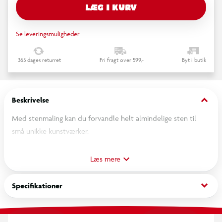
LÆG I KURV
Se leveringsmuligheder
365 dages returret
Fri fragt over 599,-
Byt i butik
keyboard_arrow_down
Beskrivelse
Med stenmaling kan du forvandle helt almindelige sten til
små unikke kunstværker.
Kan males direkte på stenen fra tuben, eller bruges sammen
med pensel og svamp.
Læs mere
Husk at stenene skal være rene og tørre inden brug. Masser af
sjov for store og små. Stenmaling giver masser af sjove timer
keyboard_arrow_down
Specifikationer
sammen.